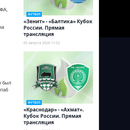
ЕФА,
ФУТБОЛ
«Зенит» - «Балтика» Кубок
России. Прямая
на
трансляция
05 августа 2026 11:52
у был
штаб
ФУТБОЛ
«Краснодар» - «Ахмат».
Кубок России. Прямая
трансляция