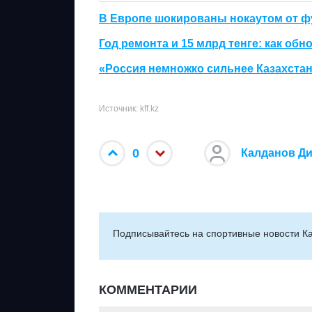
В Европе шокированы нокаутом от фу
Год ремонта и 15 млрд тенге: как об
«Россия немножко сильнее Казахстан
Источник: kff.kz
0
Калданов Д
Подписывайтесь на cпортивные новости Ка
КОММЕНТАРИИ