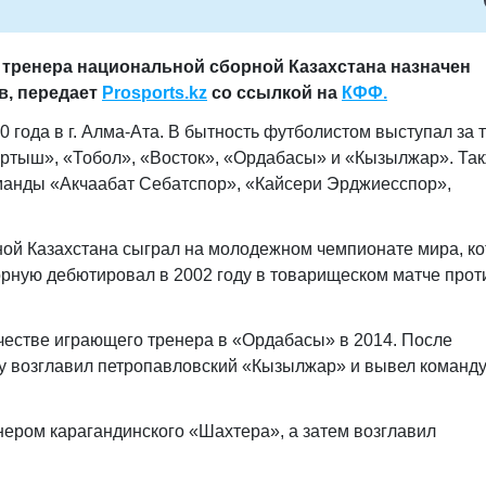
тренера национальной сборной Казахстана назначен
в
, передает
Prosports.kz
со ссылкой на
КФФ.
 года в г. Алма-Ата. В бытность футболистом выступал за 
Иртыш», «Тобол», «Восток», «Ордабасы» и «Кызылжар». Та
оманды «Акчаабат Себатспор», «Кайсери Эрджиесспор»,
ной Казахстана сыграл на молодежном чемпионате мира, к
рную дебютировал в 2002 году в товарищеском матче прот
честве играющего тренера в «Ордабасы» в 2014. После
у возглавил петропавловский «Кызылжар» и вывел команду
нером карагандинского «Шахтера», а затем возглавил