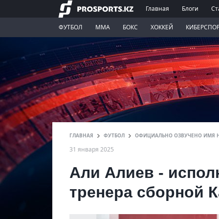
Главная
Блоги
Ст
ФУТБОЛ
ММА
БОКС
ХОККЕЙ
КИБЕРСПО
ГЛАВНАЯ
ФУТБОЛ
ОФИЦИАЛЬНО ОЗВУЧЕНО ИМЯ Н
31 января 2025
Али Алиев - испо
тренера сборной К