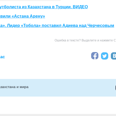
тболиста из Казахстана в Турции. ВИДЕО
новили «Астана Арену»
а». Лидер «Тобола» поставил Адиева над Черчесовым
Ошибка в тексте? Выделите и нажмите Ct
иас
захстана и мира