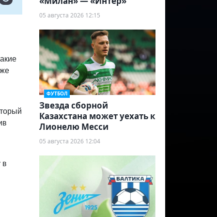
«Милан» — «Интер»
05 августа 2026 12:15
такие
кже
ФУТБОЛ
Звезда сборной
оторый
Казахстана может уехать к
ив
Лионелю Месси
05 августа 2026 12:04
 в