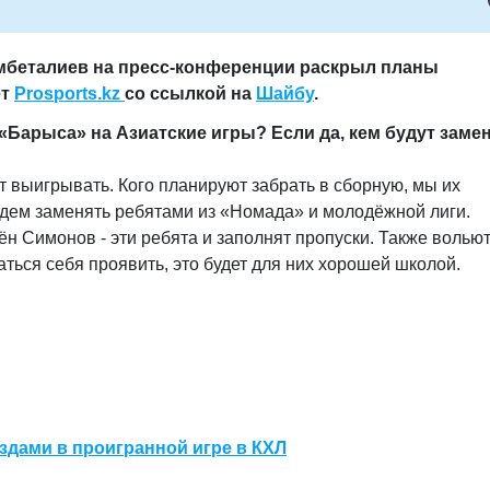
мбеталиев на пресс-конференции раскрыл планы
ет
Prosports.kz
со ссылкой на
Шайбу
.
 «Барыса» на Азиатские игры? Если да, кем будут заме
т выигрывать. Кого планируют забрать в сборную, мы их
удем заменять ребятами из
«Номада»
и молодёжной лиги.
н Симонов - эти ребята и заполнят пропуски. Также волью
аться себя проявить, это будет для них хорошей школой.
здами в проигранной игре в КХЛ