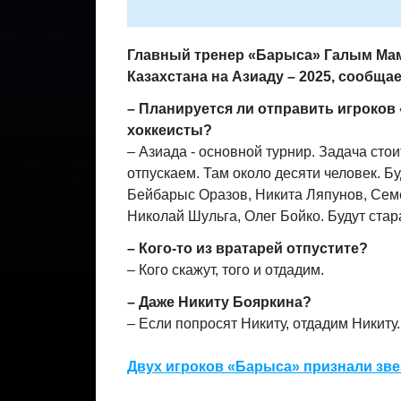
Главный тренер «Барыса» Галым Ма
Казахстана на Азиаду
–
2025, сообща
– Планируется ли отправить игроков
хоккеисты?
–
Азиада - основной турнир. Задача стои
отпускаем. Там около десяти человек. Б
Бейбарыс Оразов, Никита Ляпунов, Семё
Николай Шульга, Олег Бойко. Будут стар
– Кого-то из вратарей отпустите?
–
Кого скажут, того и отдадим.
– Даже Никиту Бояркина?
–
Если попросят Никиту, отдадим Никиту.
Двух игроков «Барыса» признали зве