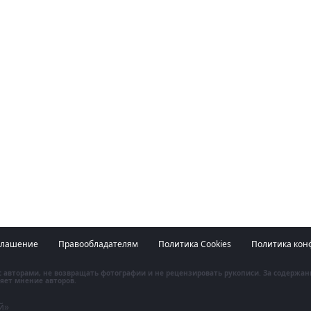
глашение
Правообладателям
Политика Cookies
Политика кон
 с авторами, не возвращать фотографии и не рецензировать рукописи. За содержа
яет мнение авторов.
й»