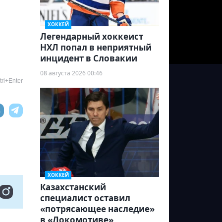
ХОККЕЙ
Легендарный хоккеист
НХЛ попал в неприятный
инцидент в Словакии
08 августа 2026 00:46
rl+Enter
ХОККЕЙ
Казахстанский
специалист оставил
«потрясающее наследие»
в «Локомотиве»