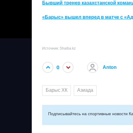
Бывший тренер казахстанской команд
«Барыс» вышел вперед в матче с «
Источник: Shaiba.kz
0
Anton
Барыс ХК
Азиада
Подписывайтесь на cпортивные новости Ка