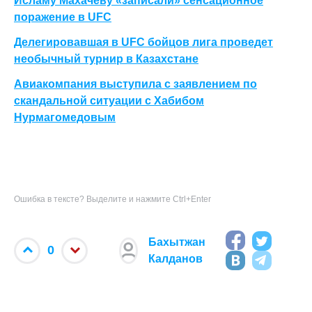
Исламу Махачеву «записали» сенсационное
поражение в UFC
Делегировавшая в UFC бойцов лига проведет
необычный турнир в Казахстане
Авиакомпания выступила с заявлением по
скандальной ситуации с Хабибом
Нурмагомедовым
Ошибка в тексте? Выделите и нажмите Ctrl+Enter
Бахытжан
0
Калданов