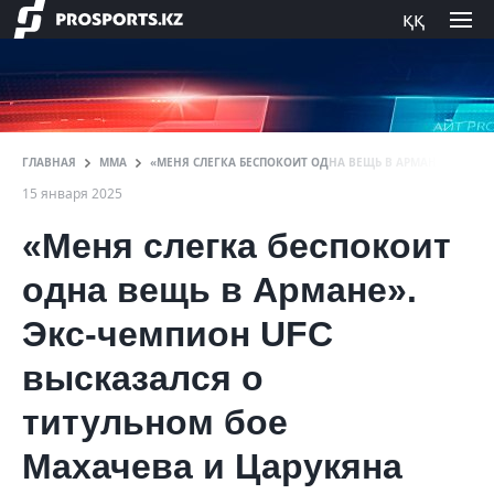
ққ
ГЛАВНАЯ
ММА
«МЕНЯ СЛЕГКА БЕСПОКОИТ ОДНА ВЕЩЬ В АРМАНЕ». ЭКС-
15 января 2025
«Меня слегка беспокоит
одна вещь в Армане».
Экс-чемпион UFC
высказался о
титульном бое
Махачева и Царукяна