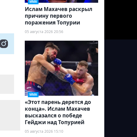
ММА
Ислам Махачев раскрыл
причину первого
поражения Топурии
05 августа 2026 20:56
ММА
«Этот парень дерется до
конца». Ислам Махачев
высказался о победе
Гейджи над Топурией
05 августа 2026 15:10