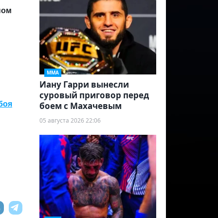
ном
ММА
Иану Гарри вынесли
суровый приговор перед
боя
боем с Махачевым
05 августа 2026 22:06