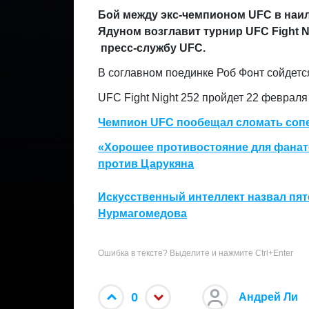
Бой между экс-чемпионом UFC в наи
Ядуном возглавит турнир UFC Fight N
пресс-службу UFC.
В соглавном поединке Роб Фонт сойдетс
UFC Fight Night 252 пройдет 22 февраля
Чемпион UFC пообещал сломать соп
«Хорошее противостояние для фанато
против Царукяна
Искусственный интеллект назвал пя
Нурмагомедова
Ошибка в тексте? Выделите и нажмите Ctrl+Enter
0
Андрей Ли