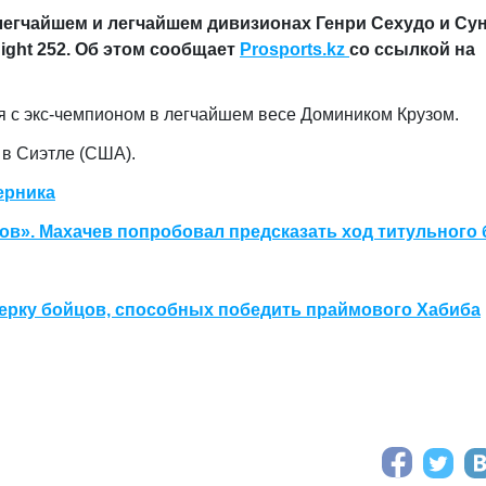
легчайшем и легчайшем дивизионах Генри Сехудо и Су
ight 252. Об этом сообщает
Prosports.kz
со ссылкой на
я с экс-чемпионом в легчайшем весе Домиником Крузом.
 в Сиэтле (США).
ерника
в». Махачев попробовал предсказать ход титульного 
терку бойцов, способных победить праймового Хабиба