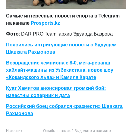
Самые интересные новости спорта в Telegram
на канале
Prosports.kz
Фото
: DAR PRO Team, архив Эдуарда Базрова
Появились интригующие новости о будущем
Шавката Рахмонова
Возвращение чемпиона с 8-0, мега-реванш
хайлайт-машины из Узбекистана, новое шоу
«Кокандского льва» и Камиля Карате
Куат Хамитов анонсировал громкий бой:
известны соперник и дата
Российский боец собрался «разнести» Шавката
Рахмонова
Источник:
Ошибка в тексте? Выделите и нажмите