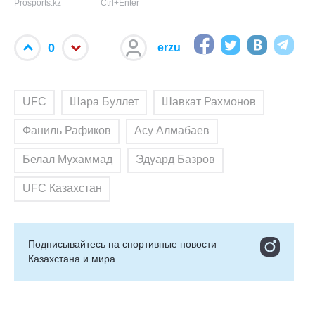
Prosports.kz
Ctrl+Enter
0
erzu
UFC
Шара Буллет
Шавкат Рахмонов
Фаниль Рафиков
Асу Алмабаев
Белал Мухаммад
Эдуард Базров
UFC Казахстан
Подписывайтесь на cпортивные новости
Казахстана и мира