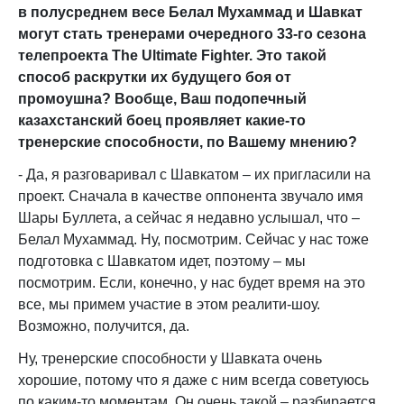
в полусреднем весе Белал Мухаммад и Шавкат
могут стать тренерами очередного 33-го сезона
телепроекта The Ultimate Fighter. Это такой
способ раскрутки их будущего боя от
промоушна? Вообще, Ваш подопечный
казахстанский боец проявляет какие-то
тренерские способности, по Вашему мнению?
- Да, я разговаривал с Шавкатом – их пригласили на
проект. Сначала в качестве оппонента звучало имя
Шары Буллета, а сейчас я недавно услышал, что –
Белал Мухаммад. Ну, посмотрим. Сейчас у нас тоже
подготовка с Шавкатом идет, поэтому – мы
посмотрим. Если, конечно, у нас будет время на это
все, мы примем участие в этом реалити-шоу.
Возможно, получится, да.
Ну, тренерские способности у Шавката очень
хорошие, потому что я даже с ним всегда советуюсь
по каким-то моментам. Он очень такой – разбирается