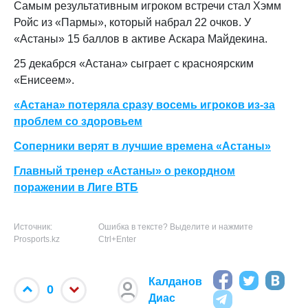
Самым результативным игроком встречи стал Хэмм
Ройс из «Пармы», который набрал 22 очков. У
«Астаны» 15 баллов в активе Аскара Майдекина.
25 декабрся «Астана» сыграет с красноярским
«Енисеем».
«Астана» потеряла сразу восемь игроков из-за
проблем со здоровьем
Соперники верят в лучшие времена «Астаны»
Главный тренер «Астаны» о рекордном
поражении в Лиге ВТБ
Источник:
Ошибка в тексте? Выделите и нажмите
Prosports.kz
Ctrl+Enter
Калданов
0
Диас