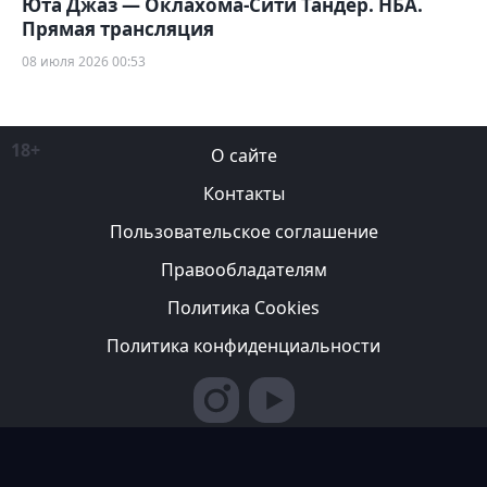
Юта Джаз — Оклахома-Сити Тандер. НБА.
Прямая трансляция
08 июля 2026 00:53
18+
О сайте
Контакты
Пользовательское соглашение
Правообладателям
Политика Cookies
Политика конфиденциальности
Редакция вправе не вступать в переписку с авторами, не
возвращать фотографии и не рецензировать рукописи. За
содержание рекламных публикаций ответственность несет
рекламодатель. Редакция не всегда разделяет мнение авторов.