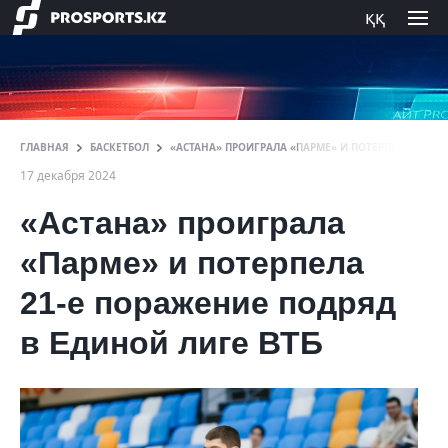
ққ
ГЛАВНАЯ
БАСКЕТБОЛ
«АСТАНА» ПРОИГРАЛА «ПАРМЕ» И ПОТЕРПЕЛА 21‑Е 
17 декабря 2024
«Астана» проиграла
«Парме» и потерпела
21‑е поражение подряд
в Единой лиге ВТБ