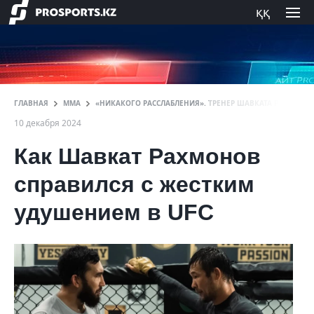
ққ
ГЛАВНАЯ
ММА
«НИКАКОГО РАССЛАБЛЕНИЯ». ТРЕНЕР ШАВКАТА РАХМОНО
10 декабря 2024
Как Шавкат Рахмонов
справился с жестким
удушением в UFC