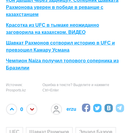
«Он дышал через задницу». Соперник Шавката
Рахмонова уверен в победе в реванше с
казахстанцем
Красотка из UFC в тымаке неожиданно
заговорила на казахском. ВИДЕО
Шавкат Рахмонов сотворил историю в UFC и
превзошел Камару Усмана
Чемпион Naiza получил топового соперника из
Бразилии
Источник:
Ошибка в тексте? Выделите и нажмите
Prosports.kz
Ctrl+Enter
0
erzu
UFC
Шавкат Рахмонов
Эдуард Базров