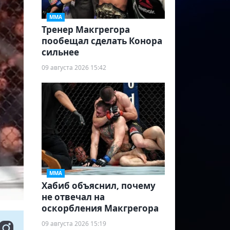
ММА
Тренер Макгрегора
пообещал сделать Конора
сильнее
09 августа 2026 15:42
ММА
Хабиб объяснил, почему
не отвечал на
оскорбления Макгрегора
09 августа 2026 15:19