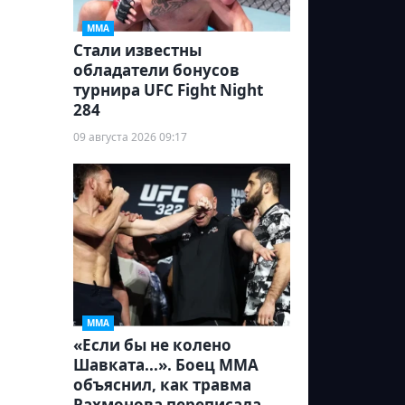
ММА
Стали известны
обладатели бонусов
турнира UFC Fight Night
284
09 августа 2026 09:17
ММА
«Если бы не колено
Шавката...». Боец ММА
объяснил, как травма
Рахмонова переписала