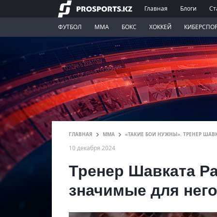
Главная
Блоги
Ст
ФУТБОЛ
ММА
БОКС
ХОККЕЙ
КИБЕРСПО
ГЛАВНАЯ
ММА
«ТАКИЕ БОИ НУЖНЫ». ТРЕНЕР ШАВ
10 декабря 2024
Тренер Шавката Р
значимые для него