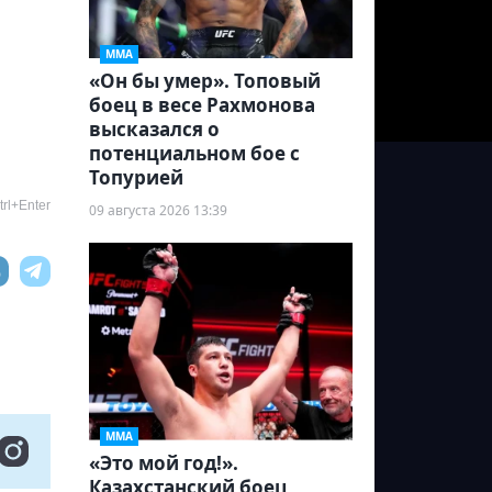
ММА
«Он бы умер». Топовый
боец в весе Рахмонова
высказался о
потенциальном бое с
Топурией
rl+Enter
09 августа 2026 13:39
ММА
«Это мой год!».
Казахстанский боец