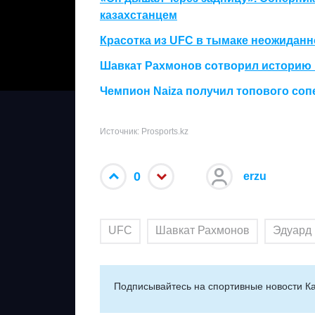
казахстанцем
Красотка из UFC в тымаке неожида
нн
Шавкат Рахмонов сотвор
ил историю 
Чемпион Naiza получил топового соп
Источник: Prosports.kz
0
erzu
UFC
Шавкат Рахмонов
Эдуард
Подписывайтесь на cпортивные новости Ка