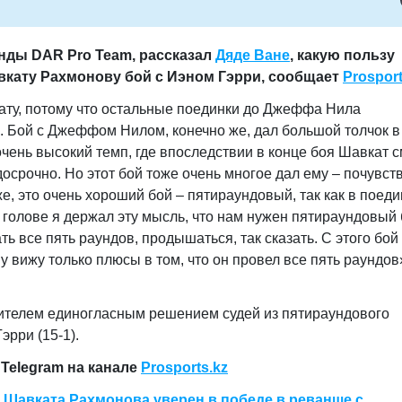
нды DAR Pro Team, рассказал
Дяде Ване
, какую пользу
вкату Рахмонову бой с Иэном Гэрри, сообщает
Prosport
ату, потому что остальные поединки до Джеффа Нила
о. Бой с Джеффом Нилом, конечно же, дал большой толчок в
чень высокий темп, где впоследствии в конце боя Шавкат с
досрочно. Но этот бой тоже очень многое дал ему – почувст
же, это очень хороший бой – пятираундовый, так как в поеди
в голове я держал эту мысль, что нам нужен пятираундовый 
ть все пять раундов, продышаться, так сказать. С этого бой
у вижу только плюсы в том, что он провел все пять раундов
дителем единогласным решением судей из пятираундового
эрри (15-1).
Telegram на канале
Prosports.kz
 Шавката Рахмонова уверен в победе в реванше с