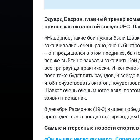
Эдуард Базров, главный тренер кома
принес казахстанской звезде UFC Ша
«Наверное, такие бои нужны были Шавк
заканчивались очень рано, очень быстр
– он продышался в этом поединке, был о
все же выйти на захват и закончить бой 
все три раунда практически. И, конечно 
пояс тоже будет пять раундов, и всегда 
чтоб почувствовать октагон, почувствова
Шавкат очень-очень многое взял, поэтом
заявил наставник.
8 декабря Рахмонов (19-0) вышел побе
претендентского поединка с ирландцем Г
Самые интересные новости спорта в 
«Он дышал через задницу». Соперник