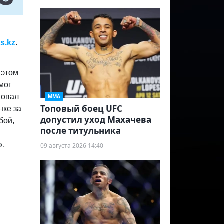
s.kz
.
 этом
мог
вовал
ММА
Топовый боец UFC
нке за
допустил уход Махачева
бой,
после титульника
»,
09 августа 2026 14:40