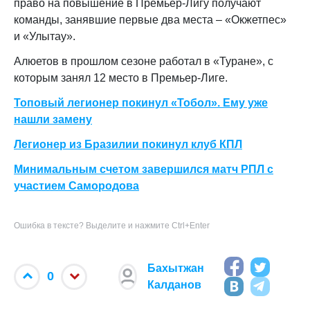
право на повышение в Премьер-Лигу получают
команды, занявшие первые два места – «Окжетпес»
и «Улытау».
Алюетов в прошлом сезоне работал в «Туране», с
которым занял 12 место в Премьер-Лиге.
Топовый легионер покинул «Тобол». Ему уже
нашли замену
Легионер из Бразилии покинул клуб КПЛ
Минимальным счетом завершился матч РПЛ с
участием Самородова
Ошибка в тексте? Выделите и нажмите Ctrl+Enter
Бахытжан
0
Калданов