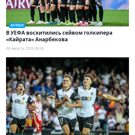
ФУТБОЛ
В УЕФА восхитились сейвом голкипера
«Кайрата» Анарбекова
09 августа 2026 00:26