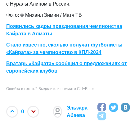
с Нуралы Алипом в России.
Фото: © Михаил Зимин / Матч ТВ
Появились кадры празднования чемпионства
Кайрата в Алматы
Стало известно, сколько получат футболисты
«Кайрата» за чемпионство в КПЛ-2024
Вратарь «Кайрата» сообщил о предложениях от
европейских клубов
Ошибка в тексте? Выделите и нажмите Ctrl+Enter
Эльзара
0
Абаева