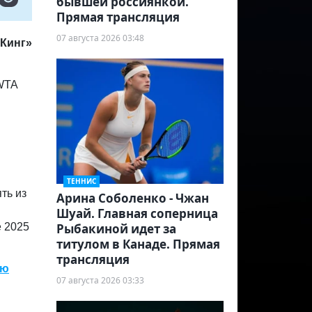
бывшей россиянкой.
Прямая трансляция
07 августа 2026 03:48
 Кинг»
 WTA
ТЕННИС
ть из
Арина Соболенко - Чжан
Шуай. Главная соперница
е 2025
Рыбакиной идет за
титулом в Канаде. Прямая
трансляция
сю
07 августа 2026 03:33