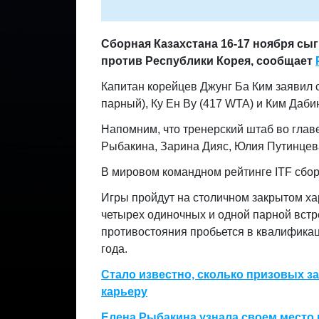
Сборная Казахстана 16-17 ноября сы
против Республики Корея, сообщает
Капитан корейцев Джунг Ба Ким заявил 
парный), Ку Ен Ву (417 WTA) и Ким Даби
Напомним, что тренерский штаб во гла
Рыбакина, Зарина Дияс, Юлия Путинцев
В мировом командном рейтинге ITF сборн
Игры пройдут на столичном закрытом хар
четырех одиночных и одной парной встр
противостояния пробьется в квалификац
года.
Стало известно, сколько призовых 
карьеру
Елена Рыбакина узнала своем место 