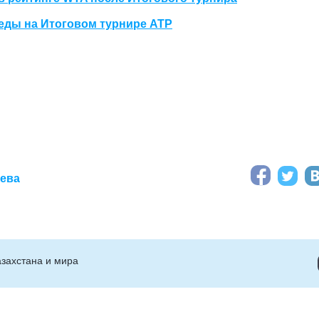
беды на Итоговом турнире ATP
аева
захстана и мира