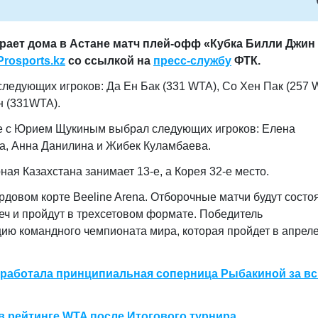
грает дома в Астане матч плей-офф «Кубка Билли Джин
Prosports.kz
со ссылкой на
пресс-службу
ФТК.
следующих игроков: Да Ен Бак (331 WTA), Со Хен Пак (257
н (331WTA).
ве с Юрием Щукиным выбрал следующих игроков: Елена
а, Анна Данилина и Жибек Куламбаева.
ая Казахстана занимает 13-е, а Корея 32-е место.
довом корте Beeline Arena. Отборочные матчи будут состоя
еч и пройдут в трехсетовом формате. Победитель
ию командного чемпионата мира, которая пройдет в апрел
заработала принципиальная соперница Рыбакиной за в
в рейтинге WTA после Итогового турнира