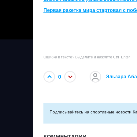
Первая ракетка мира стартовал с по
Ошибка в тексте? Выделите и нажмите Ctrl+Enter
0
Эльзара Аб
Подписывайтесь на cпортивные новости Ка
КОММЕНТАРИИ