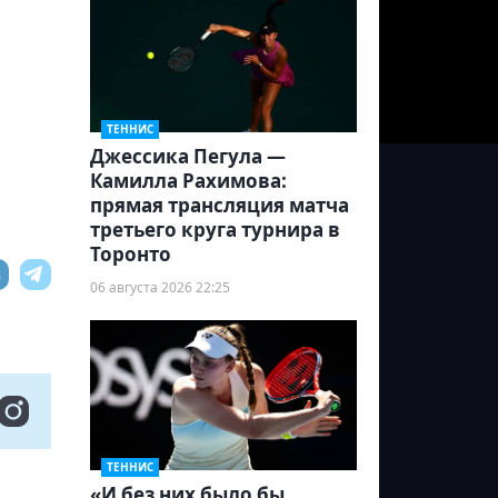
ТЕННИС
Джессика Пегула —
Камилла Рахимова:
прямая трансляция матча
третьего круга турнира в
Торонто
06 августа 2026 22:25
ТЕННИС
«И без них было бы