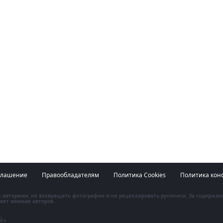
глашение
Правообладателям
Политика Cookies
Политика кон
 с авторами, не возвращать фотографии и не рецензировать рукописи. За содержа
яет мнение авторов.
й»