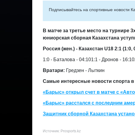
Подписывайтесь на cпортивные новости Ка
В матче за третье место на турнире 
юниорская сборная Казахстана уступ
Россия (жен.) - Казахстан U18 2:1 (1:0, 0
1:0 - Баталова - 04:101:1 - Дронов - 16:10
Вратари:
Гредзен - Лыткин
Самые интересные новости спорта в 
«Барыс» открыл счет в матче с «Авт
«Барыс» расстался с последним амер
Защитник сборной Казахстана устано
Источник: Prosports.kz