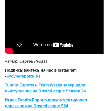
Автор: Сергей Рудяга
Подписывайтесь на нас в Instagram
-
@cybersports_kz
Tundra Esports и Team Waska завершили
выступление на DreamLeague Season 24
Игрок Tundra Esports прокомментировал
поражения на DreamLeague S24