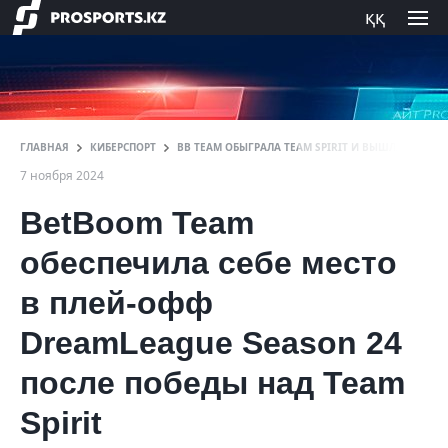
ққ
ГЛАВНАЯ
КИБЕРСПОРТ
BB TEAM ОБЫГРАЛА TEAM SPIRIT И ВЫШЛА В ПЛЕЙ
7 ноября 2024
BetBoom Team
обеспечила себе место
в плей-офф
DreamLeague Season 24
после победы над Team
Spirit