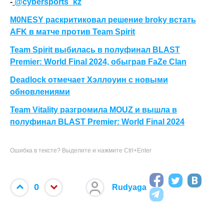
-
@cybersports_kz
M0NESY раскритиковал решение broky встать
AFK в матче против Team Spirit
Team Spirit выбилась в полуфинал BLAST
Premier: World Final 2024, обыграв FaZe Clan
Deadlock отмечает Хэллоуин с новыми
обновлениями
Team Vitality разгромила MOUZ и вышла в
полуфинал BLAST Premier: World Final 2024
Ошибка в тексте? Выделите и нажмите Ctrl+Enter
0
Rudyaga