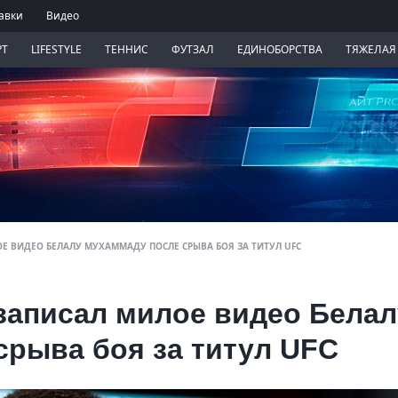
авки
Видео
РТ
LIFESTYLE
ТЕННИС
ФУТЗАЛ
ЕДИНОБОРСТВА
ТЯЖЕЛАЯ
 ВИДЕО БЕЛАЛУ МУХАММАДУ ПОСЛЕ СРЫВА БОЯ ЗА ТИТУЛ UFC
записал милое видео Белал
срыва боя за титул UFC