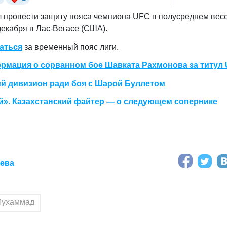
провести защиту пояса чемпиона UFC в полусреднем весе
екабря в Лас-Вегасе (США).
аться
за временный пояс лиги.
мация о сорванном бое Шавката Рахмонова за титул
ий дивизион ради боя с Шарой Буллетом
й». Казахстанский файтер — о следующем сопернике
аева
Мухаммад