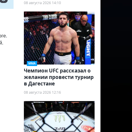
08 августа 2026 14:10
оге.
й.
ММА
Чемпион UFC рассказал о
желании провести турнир
в Дагестане
08 августа 2026 12:16