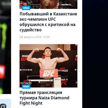
ММА
Побывавший в Казахстане
экс-чемпион UFC
обрушился с критикой на
судейство
08 августа 2026 15:39
ММА
Прямая трансляция
турнира Naiza Diamond
Fight Night