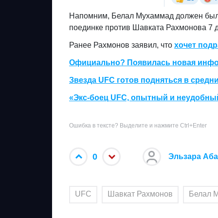
Напомним, Белал Мухаммад должен был 
поединке против Шавката Рахмонова 7 д
Ранее Рахмонов заявил, что
хочет подр
Официально? Появилась новая инфор
Звезда UFC готов подняться в средн
«Экс-боец UFC, опытный и неудобны
Ошибка в тексте? Выделите и нажмите Ctrl+Enter
0
Эльзара Аб
UFC
Шавкат Рахмонов
Белал 