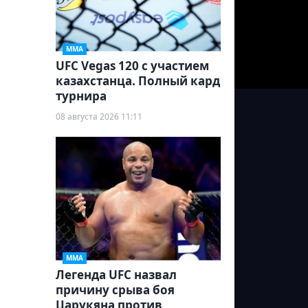
ММА
UFC Vegas 120 с участием
казахстанца. Полный кард
турнира
08 августа 2026 11:11
ММА
Легенда UFC назвал
причину срыва боя
Царукяна против