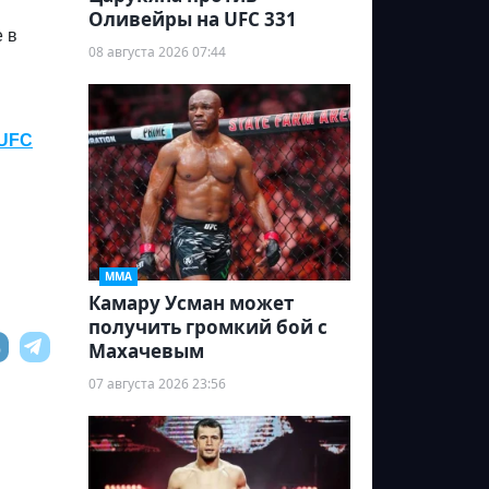
Оливейры на UFC 331
 в
08 августа 2026 07:44
 UFC
ММА
Камару Усман может
получить громкий бой с
Махачевым
07 августа 2026 23:56