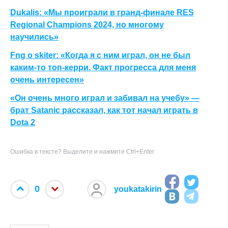
Dukalis: «Мы проиграли в гранд-финале RES
Regional Champions 2024, но многому
научились»
Fng о skiter: «Когда я с ним играл, он не был
каким-то топ-керри. Факт прогресса для меня
очень интересен»
«Он очень много играл и забивал на учебу» —
брат Satanic рассказал, как тот начал играть в
Dota 2
Ошибка в тексте? Выделите и нажмите Ctrl+Enter
0
youkatakirin