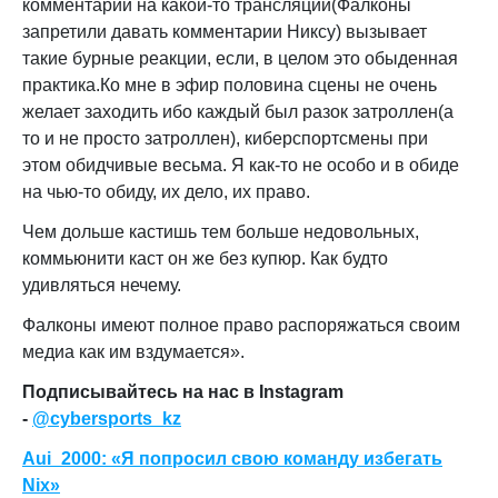
комментарии на какой-то трансляции(Фалконы
запретили давать комментарии Никсу) вызывает
такие бурные реакции, если, в целом это обыденная
практика.Ко мне в эфир половина сцены не очень
желает заходить ибо каждый был разок затроллен(а
то и не просто затроллен), киберспортсмены при
этом обидчивые весьма. Я как-то не особо и в обиде
на чью-то обиду, их дело, их право.
Чем дольше кастишь тем больше недовольных,
коммьюнити каст он же без купюр. Как будто
удивляться нечему.
Фалконы имеют полное право распоряжаться своим
медиа как им вздумается».
Подписывайтесь на нас в Instagram
-
@cybersports_kz
Aui_2000: «Я попросил свою команду избегать
Nix»