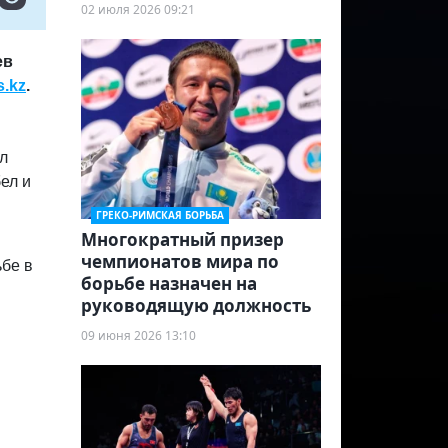
02 июля 2026 09:21
ев
s.kz
.
л
ел и
ГРЕКО-РИМСКАЯ БОРЬБА
Многократный призер
чемпионатов мира по
бе в
борьбе назначен на
руководящую должность
09 июня 2026 13:10