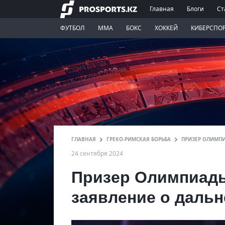
Главная
Блоги
Ст
ФУТБОЛ
ММА
БОКС
ХОККЕЙ
КИБЕРСПО
ГЛАВНАЯ
ГРЕКО-РИМСКАЯ БОРЬБА
ПРИЗЕР ОЛИМПИ
24 сентября 2024
Призер Олимпиады
заявление о даль