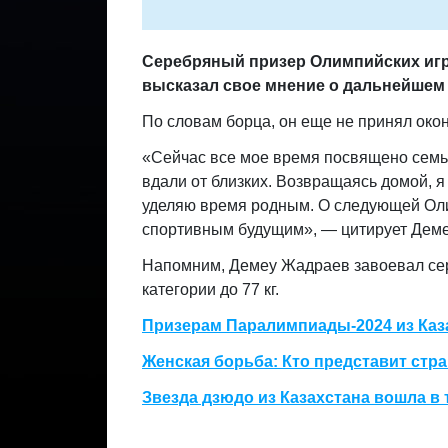
Серебряный призер Олимпийских игр
высказал свое мнение о дальнейшем
По словам борца,
он еще не принял око
«Сейчас все мое время посвящено семье
вдали от близких. Возвращаясь домой, я
уделяю время родным. О следующей Оли
спортивным будущим», — цитирует Дем
Напомним, Демеу Жадраев завоевал сер
категории до 77 кг.
Призерам Паралимпиады-2024 из Каз
Женская борьба: Кто представит стр
Звезда дзюдо из Казахстана вошла в 