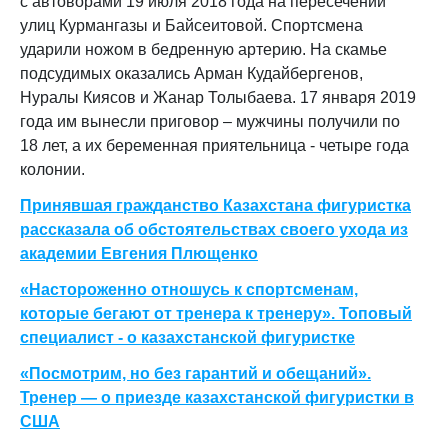
с автоворами 19 июля 2018 года на пересечении
улиц Курмангазы и Байсеитовой. Спортсмена
ударили ножом в бедренную артерию. На скамье
подсудимых оказались Арман Кудайбергенов,
Нуралы Киясов и Жанар Толыбаева. 17 января 2019
года им вынесли приговор – мужчины получили по
18 лет, а их беременная приятельница - четыре года
колонии.
Принявшая гражданство Казахстана фигуристка
рассказала об обстоятельствах своего ухода из
академии Евгения Плющенко
«Настороженно отношусь к спортсменам,
которые бегают от тренера к тренеру». Топовый
специалист - о казахстанской фигуристке
«Посмотрим, но без гарантий и обещаний».
Тренер — о приезде казахстанской фигуристки в
США