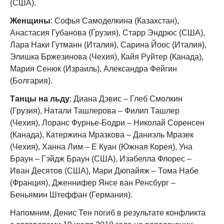
(США).
Женщины
: Софья Самоделкина (Казахстан),
Анастасия Губанова (Грузия), Старр Эндрюс (США),
Лара Наки Гутманн (Италия), Сарина Йоос (Италия),
Элишка Бржезинова (Чехия), Кайя Руйтер (Канада),
Мария Сенюк (Израиль), Александра Фейгин
(Болгария).
Танцы на льду
: Диана Дэвис – Глеб Смолкин
(Грузия), Натали Ташлерова – Филип Ташлер
(Чехия), Лоранс Фурнье-Бодри – Николай Соренсен
(Канада), Катержина Мразкова – Даниэль Мразек
(Чехия), Ханна Лим – Е Куан (Южная Корея), Уна
Браун – Гэйдж Браун (США), Изабелла Флорес –
Иван Десятов (США), Мари Дюпайяж – Тома Набе
(Франция), Дженнифер Янсе ван Ренсбург –
Беньямин Штеффан (Германия).
Напомним, Денис Тен погиб в результате конфликта