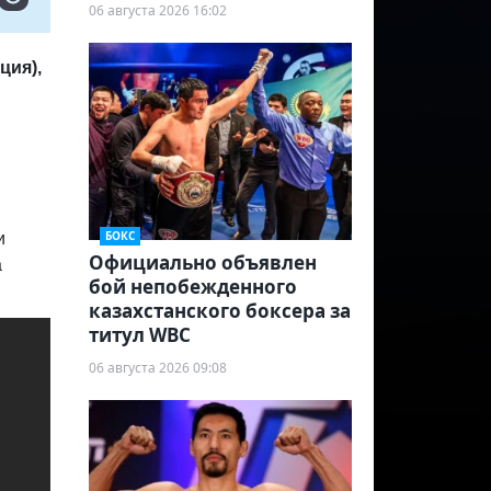
06 августа 2026 16:02
ция),
БОКС
и
Официально объявлен
а
бой непобежденного
казахстанского боксера за
титул WBC
06 августа 2026 09:08