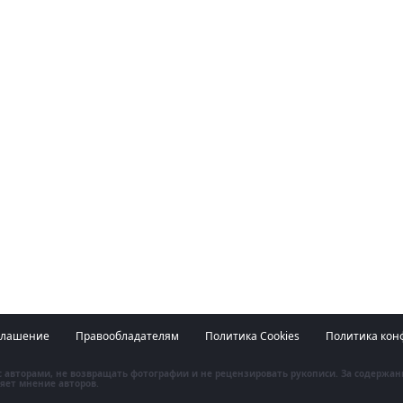
глашение
Правообладателям
Политика Cookies
Политика кон
 с авторами, не возвращать фотографии и не рецензировать рукописи. За содержа
яет мнение авторов.