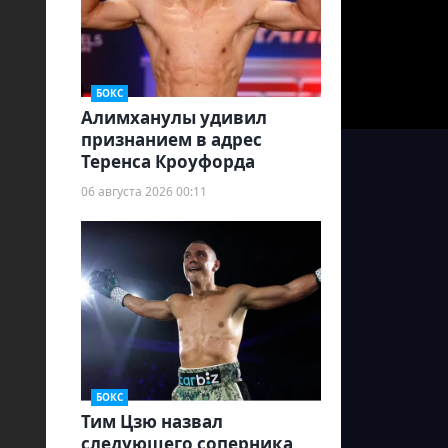
БОКС
Алимханулы удивил
признанием в адрес
Теренса Кроуфорда
06 августа 2026 00:11
БОКС
Тим Цзю назвал
следующего соперника