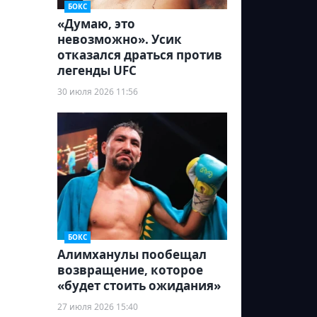
БОКС
«Думаю, это
невозможно». Усик
отказался драться против
легенды UFC
30 июля 2026 11:56
БОКС
Алимханулы пообещал
возвращение, которое
«будет стоить ожидания»
27 июля 2026 15:40