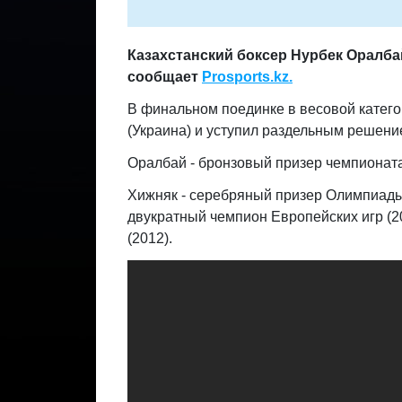
Казахстанский боксер Нурбек Оралба
сообщает
Prosports.kz.
В финальном поединке в весовой катего
(Украина) и
уступил раздельным решени
Оралбай - бронзовый призер чемпионата 
Хижняк - серебряный призер Олимпиады 
двукратный чемпион Европейских игр (2
(2012).