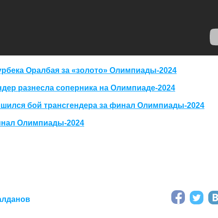
урбека Оралбая за «золото» Олимпиады-2024
ендер разнесла соперника на Олимпиаде-2024
ршился бой трансгендера за финал Олимпиады-2024
финал Олимпиады-2024
алданов