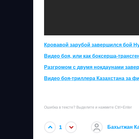
Кровавой зарубой завершился бой Н
Видео боя, или как боксерша-трансг
Разгромом с двумя нокдаунами заве
Видео боя-триллера Казахстана за 
Ошибка в тексте? Выделите и нажмите Ctrl+Enter
1
Бахытжан К