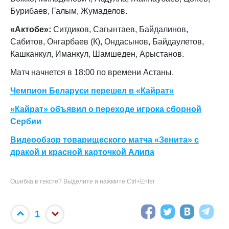
Бурибаев, Галым, Жумаделов.
«Актобе»:
Ситдиков, Сагынтаев, Байдалинов,
Сабитов, Онгарбаев (К), Ондасынов, Байдаулетов,
Кашканкул, Иманкул, Шамшеден, Арыстанов.
Матч начнется в 18:00 по времени Астаны.
Чемпион Беларуси перешел в «Кайрат»
«Кайрат» объявил о переходе игрока сборной
Сербии
Видеообзор товарищеского матча «Зенита» с
дракой и красной карточкой Алипа
Ошибка в тексте? Выделите и нажмите Ctrl+Enter
1