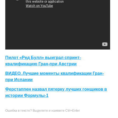
Пилот «Ред Булл» выиграл спринт-
квалификацию Гран-при Австрии
ВИДЕО. Лучшие моменты квалификации Гран-
при Испании
Ферстаппен назвал пятерку лучших гонщиков в
истории Формулы-1
Ошибка в тексте? Выделите и нажмите Ctrl+Enter