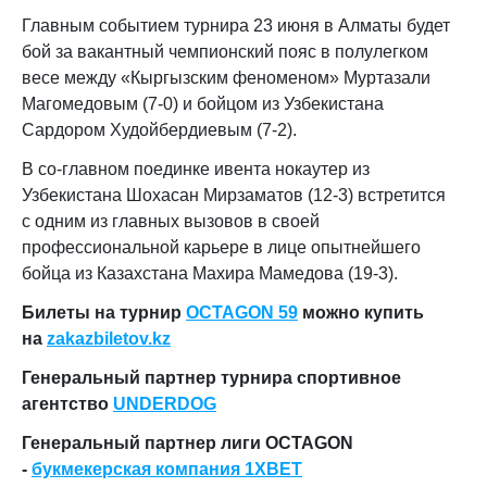
Главным событием турнира 23 июня в Алматы будет
бой за вакантный чемпионский пояс в полулегком
весе между «Кыргызским феноменом» Муртазали
Магомедовым (7-0) и бойцом из Узбекистана
Сардором Худойбердиевым (7-2).
В со-главном поединке ивента нокаутер из
Узбекистана Шохасан Мирзаматов (12-3) встретится
с одним из главных вызовов в своей
профессиональной карьере в лице опытнейшего
бойца из Казахстана Махира Мамедова (19-3).
Билеты на турнир
OCTAGON
59
можно купить
на
zakazbiletov
.
kz
Генеральный партнер турнира спортивное
агентство
UNDERDOG
Генеральный партнер лиги OCTAGON
-
букмекерская компания 1XBET