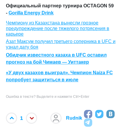
Официальный партнер турнира OCTAGON 59
-
Gorilla Energy Drink
Чемпиону из Казахстана вынесли грозное
предупреждение после тяжелого потрясения в
карьере
Азат Максум получил третьего соперника в UFC и
узнал дату боя
Обидчик известного казаха в UFC оставил
прогноз на бой Чимаев — Уиттакер
«У двух казахов выиграл». Чемпион Naiza FC
попробует защититься в июле
Ошибка в тексте? Выделите и нажмите Ctrl+Enter
1
Rudnik