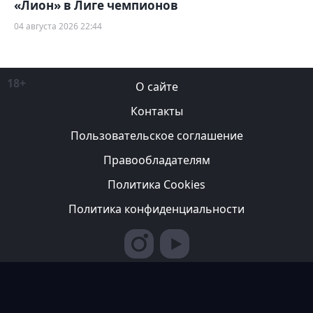
«Лион» в Лиге чемпионов
04 августа 2026 22:44
18+
О сайте
Контакты
Пользовательское соглашение
Правообладателям
Политика Cookies
Политика конфиденциальности
Редакция вправе не вступать в переписку с авторами, не
возвращать фотографии и не рецензировать рукописи. За
содержание рекламных публикаций ответственность несет
рекламодатель. Редакция не всегда разделяет мнение авторов.