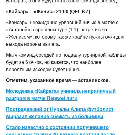
Батыра», а они будут гнать свою команду вперед.
«Кайсар» – «Женис» 21:00 (
QFL.KZ)
«Кайсар», неожиданно урвавший ничью в матче с
«Астаной» в прошлом туре (1:1), встретится с
«Женисом», которому так же крайне нужны очки для
выхода из зоны вылета.
Матч команд-соседей по подвалу турнирной таблицы
будет за 6 очков, но кажется, что наиболее
вероятным исходом будет ничья.
Отметим, указанное время — астанинское.
Молодежка «Кайрата» учинила неприличный
разгром в матче Первой лиги
Пострадавший от Нуралы Алипа футболист
выразил желание сбежать из больницы
Стало известно о состоянии получившего
серьезную травму 20-летнего вратаря после