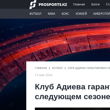
Главная
Блоги
Ст
ФУТБОЛ
ММА
БОКС
ХОККЕЙ
КИБЕРСПО
ГЛАВНАЯ
ФУТБОЛ
КЛУБ АДИЕВА ГАРАНТИРОВАЛ С
12 мая 2024
Клуб Адиева гаран
следующем сезоне