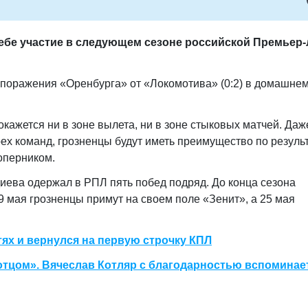
ебе участие в следующем сезоне российской Премьер-
 поражения «Оренбурга» от «Локомотива» (0:2) в домашне
окажется ни в зоне вылета, ни в зоне стыковых матчей. Даж
рех команд, грозненцы будут иметь преимущество по резуль
оперником.
ева одержал в РПЛ пять побед подряд. До конца сезона
9 мая грозненцы примут на своем поле «Зенит», а 25 мая
ях и вернулся на первую строчку КПЛ
 отцом». Вячеслав Котляр с благодарностью вспоминае