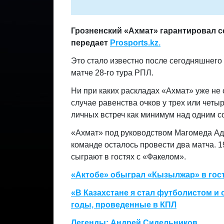
Грозненский «Ахмат» гарантировал с
передает
Prosports.kz.
Это стало известно после сегодняшнего
матче 28-го тура РПЛ.
Ни при каких раскладах «Ахмат» уже не 
случае равенства очков у трех или четы
личных встреч как минимум над одним с
«Ахмат» под руководством Магомеда Ади
команде осталось провести два матча. 1
сыграют в гостях с «Факелом».
«Актобе» обыграл «Кызылжар» в гост
«В Казахстане я стал футболистом и
годы, проведенные в КПЛ
Легенды: Андрей Сидельников