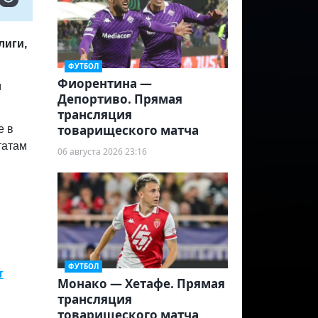
лиги,
ФУТБОЛ
Фиорентина —
м
Депортиво. Прямая
трансляция
товарищеского матча
е в
татам
06 августа 2026 23:16
ФУТБОЛ
т
Монако — Хетафе. Прямая
трансляция
товарищеского матча