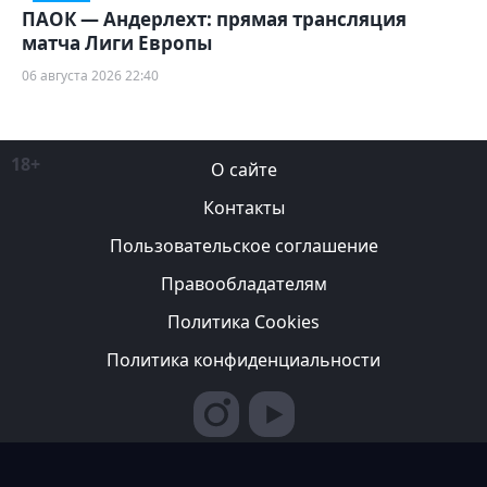
ПАОК — Андерлехт: прямая трансляция
матча Лиги Европы
06 августа 2026 22:40
18+
О сайте
Контакты
Пользовательское соглашение
Правообладателям
Политика Cookies
Политика конфиденциальности
Редакция вправе не вступать в переписку с авторами, не
возвращать фотографии и не рецензировать рукописи. За
содержание рекламных публикаций ответственность несет