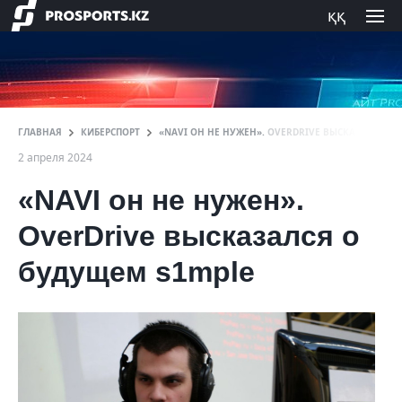
ққ
ГЛАВНАЯ
КИБЕРСПОРТ
«NAVI ОН НЕ НУЖЕН». OVERDRIVE ВЫСКАЗАЛСЯ О
2 апреля 2024
«NAVI он не нужен».
OverDrive высказался о
будущем s1mple