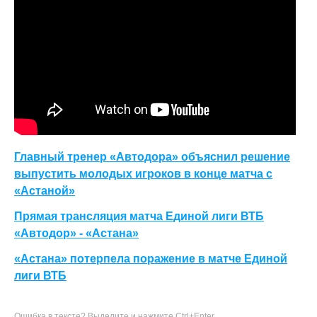
Главный тренер «Автодора» объяснил решение
выпустить молодых игроков в конце матча с
«Астаной»
Прямая трансляция матча Единой лиги ВТБ
«Автодор» - «Астана»
«Астана» потерпела поражение в матче Единой
лиги ВТБ
Ошибка в тексте? Выделите и нажмите Ctrl+Enter