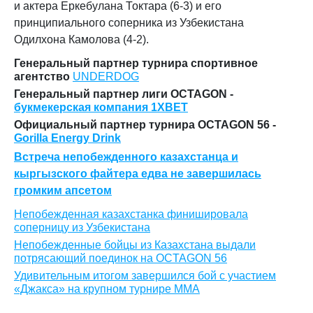
и актера Еркебулана Токтара (6-3) и его
принципиального соперника из Узбекистана
Одилхона Камолова (4-2).
Генеральный партнер турнира спортивное
агентство
UNDERDOG
Генеральный партнер лиги OCTAGON -
букмекерская компания 1XBET
Официальный партнер турнира OCTAGON 56 -
Gorilla Energy Drink
Встреча непобежденного казахстанца и
кыргызского файтера едва не завершилась
громким апсетом
Непобежденная казахстанка финишировала
соперницу из Узбекистана
Непобежденные бойцы из Казахстана выдали
потрясающий поединок на OCTAGON 56
Удивительным итогом завершился бой с участием
«Джакса» на крупном турнире ММА