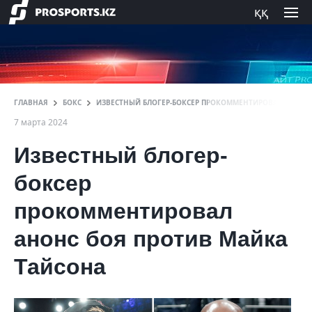
ққ
ГЛАВНАЯ
БОКС
ИЗВЕСТНЫЙ БЛОГЕР-БОКСЕР ПРОКОММЕНТИРОВАЛ АНОНС
7 марта 2024
Известный блогер-
боксер
прокомментировал
анонс боя против Майка
Тайсона