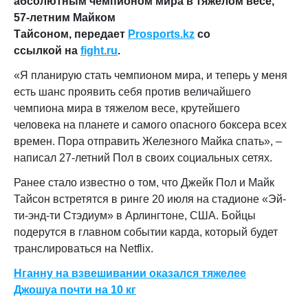
абсолютным чемпионом мира в тяжелом весе,
57-летним Майком
Тайсоном, передает
Prosports.kz
со
ссылкой на
fight.ru
.
«Я планирую стать чемпионом мира, и теперь у меня
есть шанс проявить себя против величайшего
чемпиона мира в тяжелом весе, крутейшего
человека на планете и самого опасного боксера всех
времен. Пора отправить Железного Майка спать», –
написал 27-летний Пол в своих социальных сетях.
Ранее стало известно о том, что Джейк Пол и Майк
Тайсон встретятся в ринге 20 июля на стадионе «Эй-
ти-энд-ти Стэдиум» в Арлингтоне, США. Бойцы
подерутся в главном событии карда, который будет
транслироваться на Netflix.
Нганну на взвешивании оказался тяжелее
Джошуа почти на 10 кг