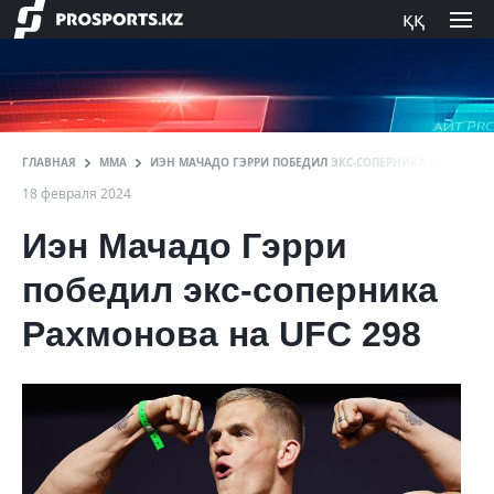
ққ
ГЛАВНАЯ
ММА
ИЭН МАЧАДО ГЭРРИ ПОБЕДИЛ ЭКС-СОПЕРНИКА РАХМОНОВА
18 февраля 2024
Иэн Мачадо Гэрри
победил экс-соперника
Рахмонова на UFC 298