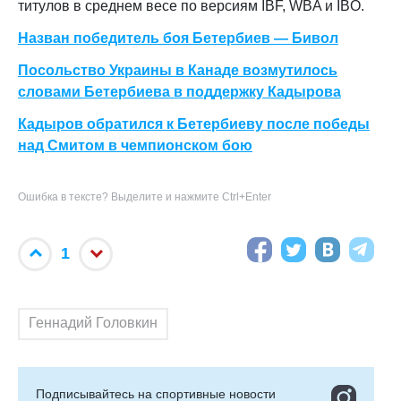
титулов в среднем весе по версиям IBF, WBA и IBO.
Назван победитель боя Бетербиев — Бивол
Посольство Украины в Канаде возмутилось
словами Бетербиева в поддержку Кадырова
Кадыров обратился к Бетербиеву после победы
над Смитом в чемпионском бою
Ошибка в тексте? Выделите и нажмите Ctrl+Enter
1
Геннадий Головкин
Подписывайтесь на cпортивные новости