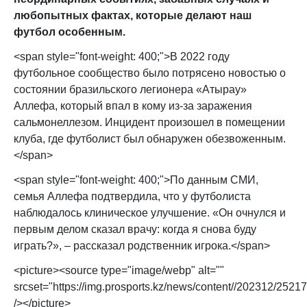
любопытных фактах, которые делают наш
футбол особенным.
<span style="font-weight: 400;">В 2022 году
футбольное сообщество было потрясено новостью о
состоянии бразильского легионера «Атырау»
Аллефа, который впал в кому из-за заражения
сальмонеллезом. Инцидент произошел в помещении
клуба, где футболист был обнаружен обезвоженным.
</span>
<span style="font-weight: 400;">По данным СМИ,
семья Аллефа подтвердила, что у футболиста
наблюдалось клиническое улучшение. «Он очнулся и
первым делом сказал врачу: когда я снова буду
играть?», – рассказал родственник игрока.</span>
<picture><source type="image/webp" alt=""
srcset="https://img.prosports.kz/news/content//202312/
/>
</picture>