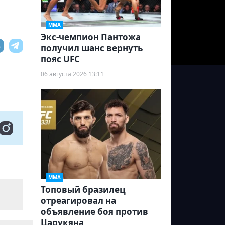
ММА
Экс-чемпион Пантожа
получил шанс вернуть
пояс UFC
06 августа 2026 13:11
ММА
Топовый бразилец
отреагировал на
объявление боя против
Царукяна