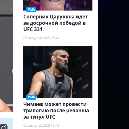
ММА
Соперник Царукяна идет
за досрочной победой в
UFC 331
06 августа 2026 15:48
ММА
Чимаев может провести
трилогию после реванша
за титул UFC
06 августа 2026 15:43