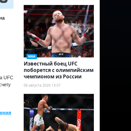
на
ММА
Известный боец UFC
поборется с олимпийским
чемпионом из России
ра UFC
счету
06 августа 2026 13:37
жения