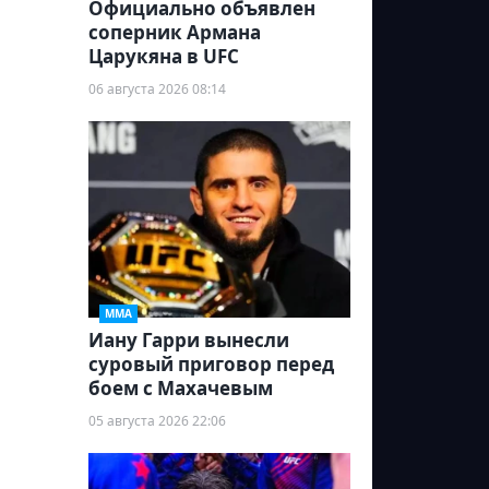
Официально объявлен
соперник Армана
Царукяна в UFC
06 августа 2026 08:14
ММА
Иану Гарри вынесли
суровый приговор перед
боем с Махачевым
05 августа 2026 22:06