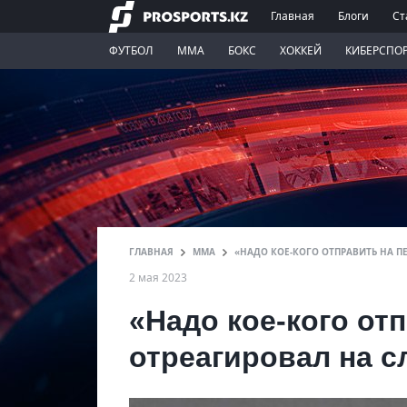
Главная
Блоги
Ст
ФУТБОЛ
ММА
БОКС
ХОККЕЙ
КИБЕРСПО
ГЛАВНАЯ
ММА
«НАДО КОЕ-КОГО ОТПРАВИТЬ НА П
2 мая 2023
«Надо кое-кого от
отреагировал на с