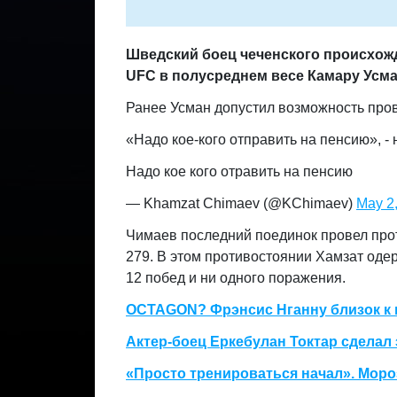
Шведский боец чеченского происхожд
UFC в полусреднем весе Камару Усм
Ранее Усман допустил возможность про
«Надo кое-кого отправить на пeнсию», -
Надо кое кого отравить на пенсию
— Khamzat Chimaev (@KChimaev)
May 2
Чимаев последний поединок провел прот
279. В этом противостоянии Хамзат од
12 побед и ни одного поражения.
OCTAGON? Фрэнсис Нганну близок к
Актер-боец Еркебулан Токтар сделал
«Просто тренироваться начал». Моро