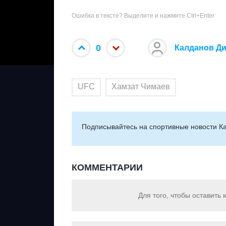
Ошибка в тексте? Выделите и нажмите Ctrl+Enter
0
Калданов Д
UFC
Хамзат Чимаев
Подписывайтесь на cпортивные новости Ка
КОММЕНТАРИИ
Для того, чтобы оставить