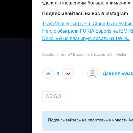
уделял отношениям больше внимания».
Подписывайтесь на нас в Instagram -
Team Vitality сыграет с Cloud9 в полуфи
Heroic обыграли FURIA Esports на IEM R
Deko: «Я не планирую ливать из 1WIN»
Ошибка в тексте? Выделите и нажмите Ctrl+Enter
0
Даниил «was
CS:GO
Подписывайтесь на cпортивные новости Ка