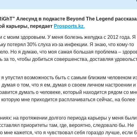
GhT" Алесунд в подкасте Beyond The Legend рассказа
ой карьеры, передает
Prosports.kz.
 с моим здоровьем. У меня болезнь желудка с 2012 года. Я
ку потерял 30% слуха из-за инфекции. Я знаю, что кому-то
яжело. Но я думаю, что моя самая большая проблема – здоро
ь за то, чтобы добиться совершенства, доставляя удовольс
то я упустил возможность быть с самым близким человеком из
думая о том, что я ем, думая о своем личном настроении и
равится думать о человеке, который находится рядом со мн
 за которую мне приходится расплачиваться сейчас, на более
ниях: на протяжении долгого периода карьеры у меня были
сставлял приоритеты там, где, вероятно, следовало бы. Не
Но мне кажется, что я чувствовал себя гораздо лучше, если 