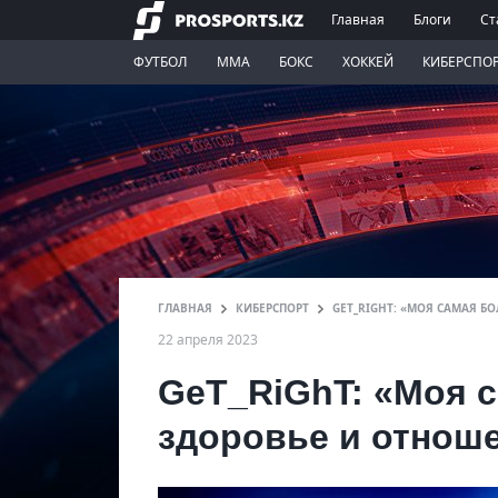
Главная
Блоги
Ст
ФУТБОЛ
ММА
БОКС
ХОККЕЙ
КИБЕРСПО
ГЛАВНАЯ
КИБЕРСПОРТ
GET_RIGHT: «МОЯ САМАЯ Б
22 апреля 2023
GeT_RiGhT: «Моя 
здоровье и отнош