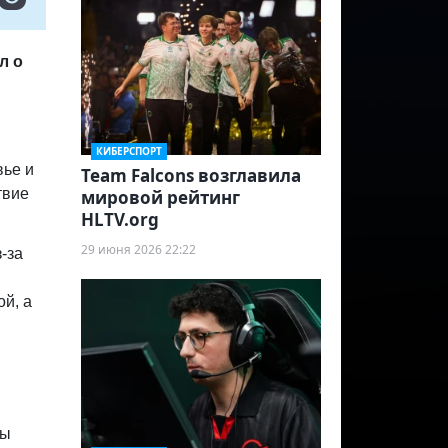
л о
КИБЕРСПОРТ
вье и
Team Falcons возглавила
твие
мировой рейтинг
HLTV.org
29 июня 2026 22:22
-за
ой, а
бы