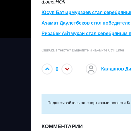
фото:НОК
Юсуп Батырмурзаев стал серебряным
Азамат Даулетбеков стал победителе
Ризабек Айтмухан стал серебряным п
Ошибка в тексте? Выделите и нажмите Ctrl+Enter
0
Калданов Д
Подписывайтесь на cпортивные новости Ка
КОММЕНТАРИИ