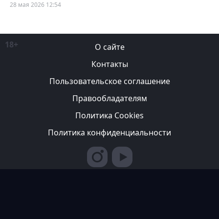
28 мая 2026 12:54
18+
О сайте
Контакты
Пользовательское соглашение
Правообладателям
Политика Cookies
Политика конфиденциальности
Редакция вправе не вступать в переписку с авторами, не
возвращать фотографии и не рецензировать рукописи. За
содержание рекламных публикаций ответственность несет
рекламодатель. Редакция не всегда разделяет мнение авторов.
© 2007-2026 ТОО ИА «Казахстан Спортивный»