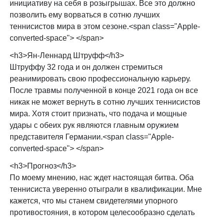
инициативу на себя в розыгрышах. Все это должно
позволить ему ворваться в сотню лучших
теннисистов мира в этом сезоне.<span class="Apple-
converted-space"> </span>
<h3>Ян-Леннард Штруфф</h3>
Штруффу 32 года и он должен стремиться
реанимировать свою профессиональную карьеру.
После травмы полученной в конце 2021 года он все
никак не может вернуть в сотню лучших теннисистов
мира. Хотя стоит признать, что подача и мощные
удары с обеих рук являются главным оружием
представителя Германии.<span class="Apple-
converted-space"> </span>
<h3>Прогноз</h3>
По моему мнению, нас ждет настоящая битва. Оба
теннисиста уверенно отыграли в квалификации. Мне
кажется, что мы станем свидетелями упорного
противостояния, в котором целесообразно сделать