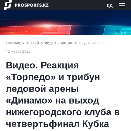
ққ
ГЛАВНАЯ
ХОККЕЙ
ВИДЕО. РЕАКЦИЯ «ТОРПЕДО» И ТРИБУН ЛЕДОВОЙ АР
12 марта 2023
Видео. Реакция
«Торпедо» и трибун
ледовой арены
«Динамо» на выход
нижегородского клуба в
четвертьфинал Кубка