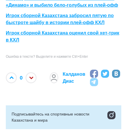
«Динамо» и выбило бело-голубых из плей-офф
Игрок сборной Казахстана забросил пятую по
быстроте шайбу в истории плей-офф КХЛ
Игрок сборной Казахстана оценил свой хет-трик
в КХЛ
Ошибка в тексте? Выделите и нажмите Ctrl+Enter
Калданов
0
Диас
Подписывайтесь на cпортивные новости
Казахстана и мира