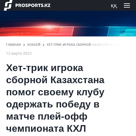
ққ
ГЛАВНАЯ
ХОККЕЙ
ХЕТ-ТРИК ИГРОКА СБОРНОЙ КАЗАХСТАНА ПОМОГ СВОЕ
12 марта 2023
Хет-трик игрока
сборной Казахстана
помог своему клубу
одержать победу в
матче плей-офф
чемпионата КХЛ