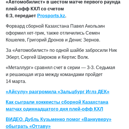
«Автомобилист» в шестом матче первого раунда
плей-офф КХЛ со счетом
6:3, передает
Prosports.kz
.
Форвард сборной Казахстана Павел Акользин
оформил хет-трик, также
отличились Семен
Кошелев, Григорий Дронов и Денис Зернов.
За «Автомобилист» по одной шайбе
забросили
Ник
Эберт, Сергей Широков и Кертис Волк.
«Металлург» сравнял счет в серии — 3-3. Седьмая
и решающая игра между командами пройдет
14 марта.
«Айсулу» разгромила «Зальцбург Иглз ДЕК»
Как сыграли хоккеисты сборной Казахстана
матчах одиннадцатого дня плей-офф КХЛ
ВИДЕО. Дубль Кузьменко помог «Ванкуверу»
обыграть «Оттаву»