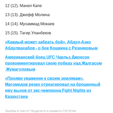
12 (12). Манел Капе
13 (13). Джефф Молина
14 (14). Мухаммад Мокаев
15 (15). Тагир Уланбеков
«Каждый может забрать бой». Абдул-Азиз
Абдулвахабов - о бое Кошкина с Резниковым
Американский боец UFC Чарльз Джонсон
прокомментировал свою победу над Жалгасом
Жумагуловым
«Прояви уважение к своим землякам».
Магомедов резко отреагировал на брошенный
ему вызов от экс-чемпиона Fight Nights из
Казахстана
Ошибка в тексте? Выделите и нажмите Ctrl+Enter