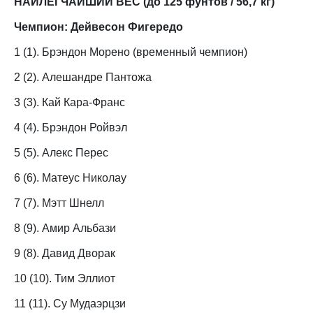
НАИЛЕГЧАЙШИЙ ВЕС (до 125 фунтов / 56,7 кг)
Чемпион: Дейвесон Фигередо
1 (1). Брэндон Морено (временный чемпион)
2 (2). Алешандре Пантожа
3 (3). Кай Кара-Франс
4 (4). Брэндон Ройвэл
5 (5). Алекс Перес
6 (6). Матеус Николау
7 (7). Мэтт Шнелл
8 (9). Амир Альбази
9 (8). Давид Дворак
10 (10). Тим Эллиот
11 (11). Су Мудаэрцзи