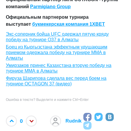
компаний
Parmigiano Group
Официальным партнером турнира
выступает
букмекерская компания 1XBET
Экс-соперник бойца UFC одержал пятую кряду
победу на турнире O37 в Алматы
Боец из Кыргызстана эффектным удушающим
приемом одержала победу на турнире ММА в
Алматы
Умирзаков принес Казахстана вторую победу на
турнире ММА в Алматы
Фируза Шарипова сделала вес перед боем на
турнире OCTAGON 37 (видео)
Ошибка в тексте? Выделите и нажмите Ctrl+Enter
0
Rudnik