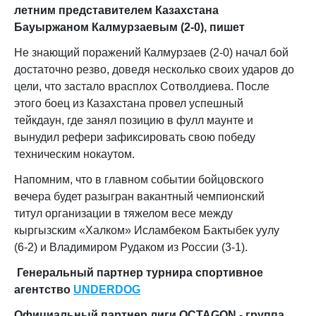
летним представителем Казахстана
Бауыржаном Калмурзаевым (2-0), пишет
Не знающий поражений Калмурзаев (2-0) начал бой
достаточно резво, доведя несколько своих ударов до
цели, что застало врасплох Сотволдиева. После
этого боец из Казахстана провел успешный
тейкдаун, где занял позицию в фулл маунте и
вынудил рефери зафиксировать свою победу
техническим нокаутом.
Напомним, что в главном событии бойцовского
вечера будет разыгран вакантный чемпионский
титул организации в тяжелом весе между
кыргызским «Халком» Исламбеком Бактыбек уулу
(6-2) и Владимиром Рудаком из России (3-1).
Генеральный партнер турнира спортивное
агентство
UNDERDOG
Официальный партнер лиги OCTAGON - группа