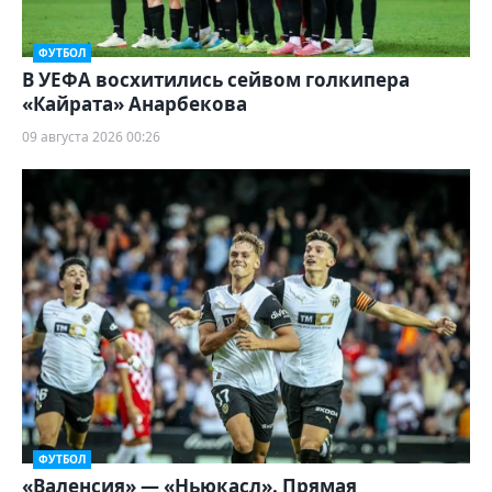
ФУТБОЛ
В УЕФА восхитились сейвом голкипера
«Кайрата» Анарбекова
09 августа 2026 00:26
ФУТБОЛ
«Валенсия» — «Ньюкасл». Прямая