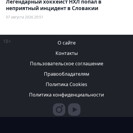
Легендарный хоккеист НХЛ попал в
неприятный инцидент в Словакии
07 августа 2026 20:51
18+
О сайте
Контакты
Пользовательское соглашение
Правообладателям
Политика Cookies
Политика конфиденциальности
Редакция вправе не вступать в переписку с авторами, не
возвращать фотографии и не рецензировать рукописи. За
содержание рекламных публикаций ответственность несет
рекламодатель. Редакция не всегда разделяет мнение авторов.