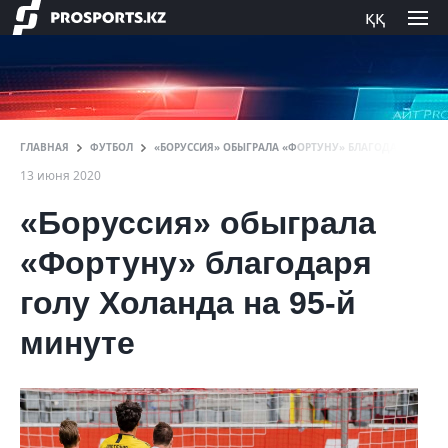
ққ
ГЛАВНАЯ
ФУТБОЛ
«БОРУССИЯ» ОБЫГРАЛА «ФОРТУНУ» БЛАГОДАРЯ ГОЛУ 
13 июня 2020
«Боруссия» обыграла
«Фортуну» благодаря
голу Холанда на 95-й
минуте