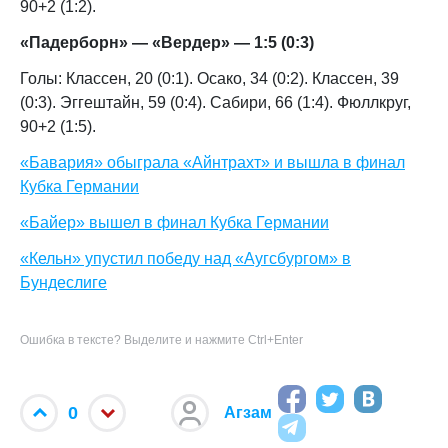
90+2 (1:2).
«Падерборн» — «Вердер» — 1:5 (0:3)
Голы: Классен, 20 (0:1). Осако, 34 (0:2). Классен, 39
(0:3). Эггештайн, 59 (0:4). Сабири, 66 (1:4). Фюллкруг,
90+2 (1:5).
«Бавария» обыграла «Айнтрахт» и вышла в финал
Кубка Германии
«Байер» вышел в финал Кубка Германии
«Кельн» упустил победу над «Аугсбургом» в
Бундеслиге
Ошибка в тексте? Выделите и нажмите Ctrl+Enter
0
Агзам