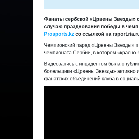
Фанаты сербской «Црвены Звезды» с
случаю празднования победы в чемп
Prosports.kz
со ссылкой на rsport.ria.r
Чемпионский парад «Црвены Звезды» про
чемпионата Сербии, в котором «красно-
Видеозапись с инцидентом была опублик
болельщики «Црвены Звезды» активно ис
фанатских объединений клуба в социальн