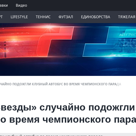
авки
Видео
РТ
LIFESTYLE
ТЕННИС
ФУТЗАЛ
ЕДИНОБОРСТВА
ТЯЖЕЛАЯ
УЧАЙНО ПОДОЖГЛИ КЛУБНЫЙ АВТОБУС ВО ВРЕМЯ ЧЕМПИОНСКОГО ПАРАДА
везды» случайно подожгли
во время чемпионского пар