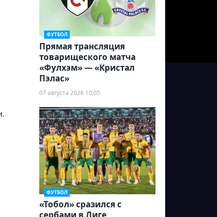
ФУТБОЛ
Прямая трансляция
товарищеского матча
«Фулхэм» — «Кристал
Пэлас»
07 августа 2026 10:05
и.
ФУТБОЛ
«Тобол» сразился с
сербами в Лиге