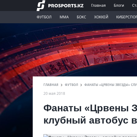
Главная
Блоги
Ст
ФУТБОЛ
ММА
БОКС
ХОККЕЙ
КИБЕРСПО
ГЛАВНАЯ
ФУТБОЛ
ФАНАТЫ «ЦРВЕНЫ ЗВЕЗДЫ» СЛ
20 мая 2018
Фанаты «Црвены З
клубный автобус 