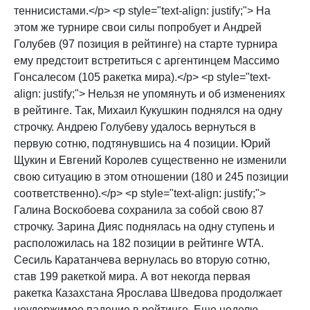
теннисистами.</p> <p style="text-align: justify;"> На
этом же турнире свои силы попробует и Андрей
Голубев (97 позиция в рейтинге) на старте турнира
ему предстоит встретиться с аргентинцем Массимо
Гонсалесом (105 ракетка мира).</p> <p style="text-
align: justify;"> Нельзя не упомянуть и об изменениях
в рейтинге. Так, Михаил Кукушкин поднялся на одну
строчку. Андрею Голубеву удалось вернуться в
первую сотню, подтянувшись на 4 позиции. Юрий
Щукин и Евгений Королев существенно не изменили
свою ситуацию в этом отношении (180 и 245 позиции
соответственно).</p> <p style="text-align: justify;">
Галина Воскобоева сохранила за собой свою 87
строчку. Зарина Дияс поднялась на одну ступень и
расположилась на 182 позиции в рейтинге WTA.
Сесиль Каратанчева вернулась во вторую сотню,
став 199 ракеткой мира. А вот некогда первая
ракетка Казахстана Ярослава Шведова продолжает
неудержимое падение в рейтинге. Еще неделю