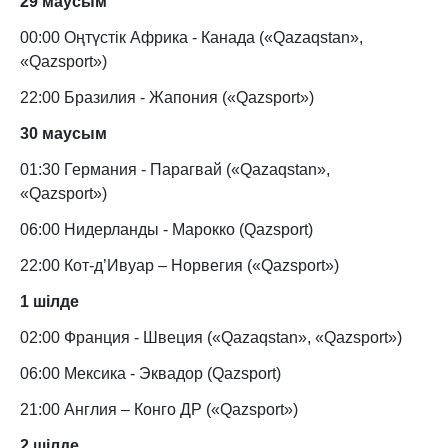
29 маусым
00:00 Оңтүстік Африка - Канада («Qazaqstan»,
«Qazsport»)
22:00 Бразилия - Жапония («Qazsport»)
30 маусым
01:30 Германия - Парагвай («Qazaqstan»,
«Qazsport»)
06:00 Нидерланды - Марокко (Qazsport)
22:00 Кот-д’Ивуар – Норвегия («Qazsport»)
1 шілде
02:00 Франция - Швеция («Qazaqstan», «Qazsport»)
06:00 Мексика - Эквадор (Qazsport)
21:00 Англия – Конго ДР («Qazsport»)
2 шілде