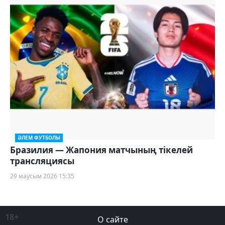
ӘЛЕМ ФУТБОЛЫ
Бразилия — Жапония матчының тікелей
трансляциясы
29 маусым 2026 15:35
18+
О сайте