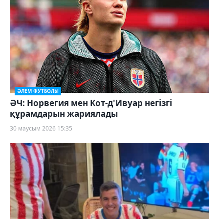
ӘЛЕМ ФУТБОЛЫ
ӘЧ: Норвегия мен Кот-д'Ивуар негізгі
құрамдарын жариялады
30 маусым 2026 15:35