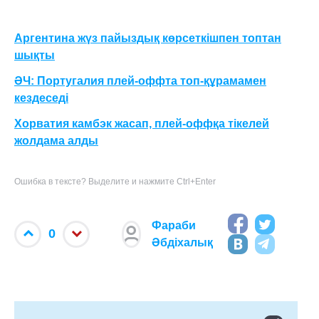
Аргентина жүз пайыздық көрсеткішпен топтан
шықты
ӘЧ: Португалия плей-оффта топ-құрамамен
кездеседі
Хорватия камбэк жасап, плей-оффқа тікелей
жолдама алды
Ошибка в тексте? Выделите и нажмите Ctrl+Enter
Фараби
0
Әбдіхалық