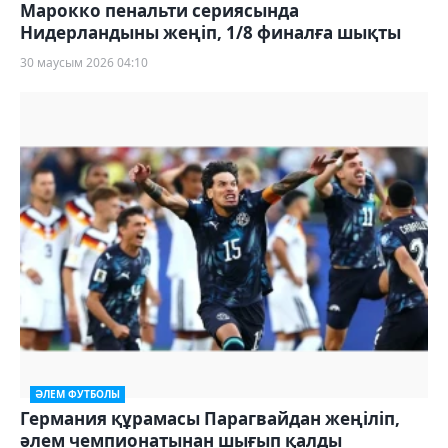
Марокко пенальти сериясында
Нидерландыны жеңіп, 1/8 финалға шықты
30 маусым 2026 04:10
ӘЛЕМ ФУТБОЛЫ
Германия құрамасы Парагвайдан жеңіліп,
әлем чемпионатынан шығып қалды