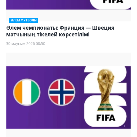
ӘЛЕМ ФУТБОЛЫ
Әлем чемпионаты: Франция — Швеция
матчының тікелей көрсетілімі
30 маусым 2026 08:50