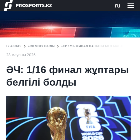
ru
ГЛАВНАЯ
ӘЛЕМ ФУТБОЛЫ
ӘЧ: 1/16 ФИНАЛ ЖҰПТАРЫ МЕН МАТЧТАРДЫҢ У
28 маусым 2026
ӘЧ: 1/16 финал жұптары
белгілі болды