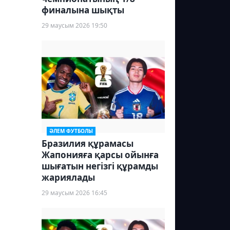
финалына шықты
29 маусым 2026 19:50
ӘЛЕМ ФУТБОЛЫ
Бразилия құрамасы
Жапонияға қарсы ойынға
шығатын негізгі құрамды
жариялады
29 маусым 2026 16:45