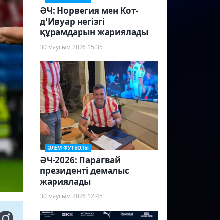
ӘЧ: Норвегия мен Кот-
д'Ивуар негізгі
құрамдарын жариялады
30 маусым 2026 15:35
ӘЛЕМ ФУТБОЛЫ
ӘЧ-2026: Парагвай
президенті демалыс
жариялады
30 маусым 2026 12:45