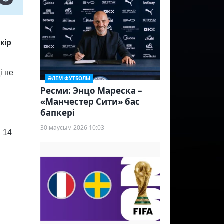
кір
і не
ӘЛЕМ ФУТБОЛЫ
Ресми: Энцо Мареска –
«Манчестер Сити» бас
бапкері
30 маусым 2026 10:03
н 14