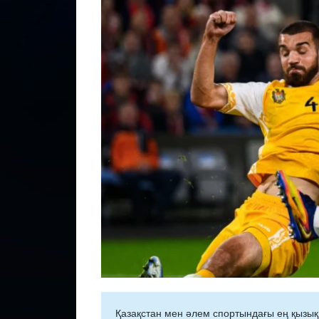
Қазақстан мен әлем спортындағы ең қызық