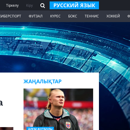
РУССКИЙ ЯЗЫК
Тіркелу
Кіру
КИБЕРСПОРТ
ФУТЗАЛ
КҮРЕС
БОКС
ТЕННИС
ХОККЕЙ
Ф
ЖАҢАЛЫҚТАР
а
ӘЛЕМ ФУТБОЛЫ