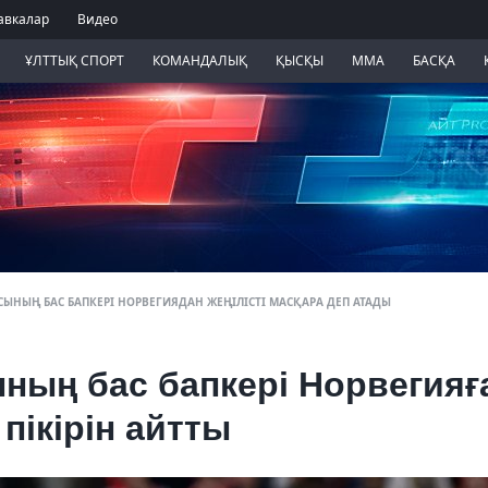
авкалар
Видео
ҰЛТТЫҚ СПОРТ
КОМАНДАЛЫҚ
ҚЫСҚЫ
ММА
БАСҚА
СЫНЫҢ БАС БАПКЕРІ НОРВЕГИЯДАН ЖЕҢІЛІСТІ МАСҚАРА ДЕП АТАДЫ
ның бас бапкері Норвегияғ
пікірін айтты