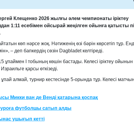
ргей Клещенко 2026 жылғы әлем чемпионаты іріктеу
ан 1:11 есебімен ойсырай жеңілген ойынға қатысты пі
.
йтатын көп нәрсе жоқ. Нәтиженің өзі бәрін көрсетіп тұр. Енд
ін», – деп бапкердің сөзін Dagbladet келтіреді.
5 ұпаймен I тобының көшін бастады. Келесі іріктеу ойынын
Израильге қарсы өткізеді.
ұпай алмай, турнир кестесінде 5-орында тұр. Келесі матчы
сы Микки ван де Венді қатарына қоспақ
н еуроға футболшы сатып алды
ынас ушығып кетті