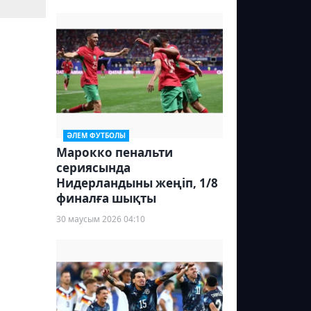
ӘЛЕМ ФУТБОЛЫ
Марокко пенальти
сериясында
Нидерландыны жеңіп, 1/8
финалға шықты
30 маусым 2026 04:10