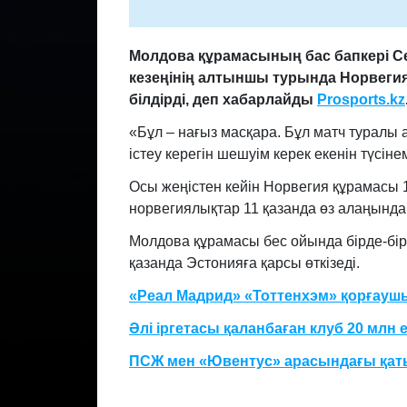
Молдова құрамасының бас бапкері Се
кезеңінің алтыншы турында Норвегияд
білдірді, деп хабарлайды
Prosports.kz
«Бұл – нағыз масқара. Бұл матч туралы а
істеу керегін шешуім керек екенін түсінем
Осы жеңістен кейін Норвегия құрамасы 1
норвегиялықтар 11 қазанда өз алаңында 
Молдова құрамасы бес ойында бірде-бір 
қазанда Эстонияға қарсы өткізеді.
«Реал Мадрид» «Тоттенхэм» қорғаушы
Әлі іргетасы қаланбаған клуб 20 мл
ПСЖ мен «Ювентус» арасындағы қат