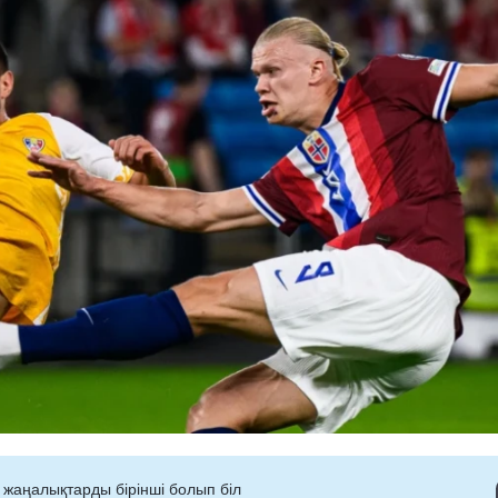
 жаңалықтарды бірінші болып біл