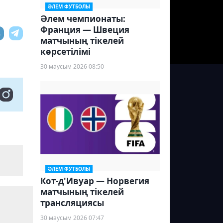
ӘЛЕМ ФУТБОЛЫ
Әлем чемпионаты:
Франция — Швеция
матчының тікелей
көрсетілімі
30 маусым 2026 08:50
ӘЛЕМ ФУТБОЛЫ
Кот-д'Ивуар — Норвегия
матчының тікелей
трансляциясы
30 маусым 2026 07:47