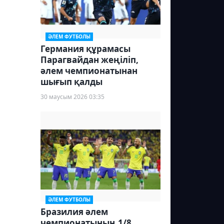
ӘЛЕМ ФУТБОЛЫ
Германия құрамасы
Парагвайдан жеңіліп,
әлем чемпионатынан
шығып қалды
30 маусым 2026 03:35
ӘЛЕМ ФУТБОЛЫ
Бразилия әлем
чемпионатының 1/8