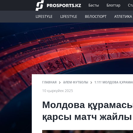
Басты
Блогтар
Ст
LIFESTYLE
LIFESTYLE
ВЕЛОСПОРТ
АТЛЕТИКА
ГЛАВНАЯ
ӘЛЕМ ФУТБОЛЫ
1:11! МОЛДОВА ҚҰРАМА
10 қыркүйек 2025
Молдова құрамасы
қарсы матч жайлы 