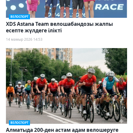
ВЕЛОСПОРТ
XDS Astana Team велошабандозы жалпы
есепте жүлдеге ілікті
14 мамыр 2026 14:53
ВЕЛОСПОРТ
Алматыда 200-ден астам адам велошеруге