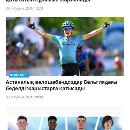
06 маусым 2026 13:20
ВЕЛОСПОРТ
Астаналық велошабандоздар Бельгиядағы
беделді жарыстарға қатысады
05 маусым 2026 20:00