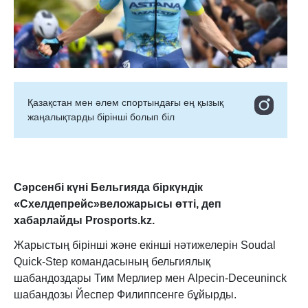
Қазақстан мен әлем спортындағы ең қызық
жаңалықтарды бірінші болып біл
Сәрсенбі күні Бельгияда біркүндік
«Схелдепрейс»веложарысы өтті, деп
хабарлайды Prosports.kz.
Жарыстың бірінші және екінші нәтижелерін Soudal
Quick-Step командасының бельгиялық
шабандоздары Тим Мерлиер мен Alpecin-Deceuninck
шабандозы Йеспер Филиппсенге бұйырды.