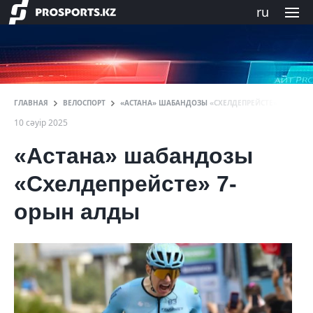
ru
ГЛАВНАЯ
ВЕЛОСПОРТ
«АСТАНА» ШАБАНДОЗЫ «СХЕЛДЕПРЕЙСТЕ» 7-ОРЫН 
10 сәуір 2025
«Астана» шабандозы
«Схелдепрейсте» 7-
орын алды