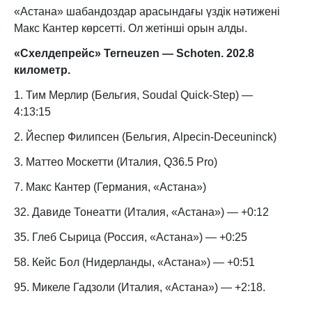
«Астана» шабандоздар арасындағы үздік нәтижені
Макс Кантер көрсетті. Ол жетінші орын алды.
«Схелдепрейс»
Terneuzen — Schoten. 202.8
километр.
1. Тим Мерлир (Бельгия, Soudal Quick-Step) —
4:13:15
2. Йеспер Филипсен (Бельгия, Alpecin-Deceuninck)
3. Маттео Москетти (Италия, Q36.5 Pro)
7. Макс Кантер (Германия, «Астана»)
32. Давиде Тонеатти (Италия, «Астана») — +0:12
35. Глеб Сырица (Россия, «Астана») — +0:25
58. Кейс Бол (Нидерланды, «Астана») — +0:51
95. Микеле Гадзоли (Италия, «Астана») — +2:18.