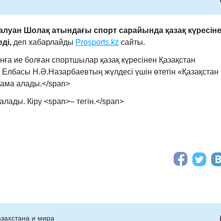
луан Шолақ атындағы спорт сарайында қазақ күресін
ді,
деп хабарлайды
Prosports.kz
сайты.
нға ие болған спортшылар қазақ күресінен Қазақстан
Елбасы Н.Ә.Назарбаевтың жүлдесі үшін өтетін «Қазақстан
ама алады.</span>
алады. Кіру <span>– тегін.</span>
захстана и мира