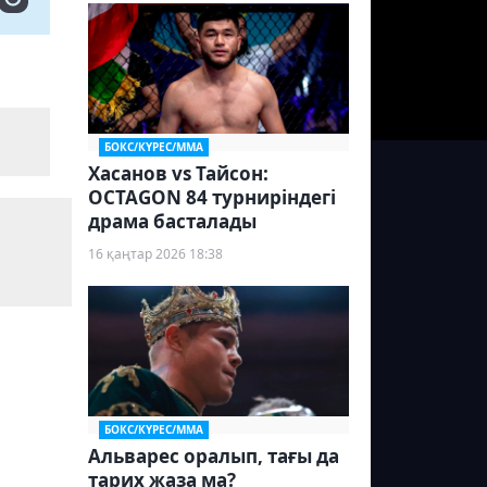
БОКС/КҮРЕС/ММА
Хасанов vs Тайсон:
OCTAGON 84 турниріндегі
драма басталады
16 қаңтар 2026 18:38
БОКС/КҮРЕС/ММА
Альварес оралып, тағы да
тарих жаза ма?