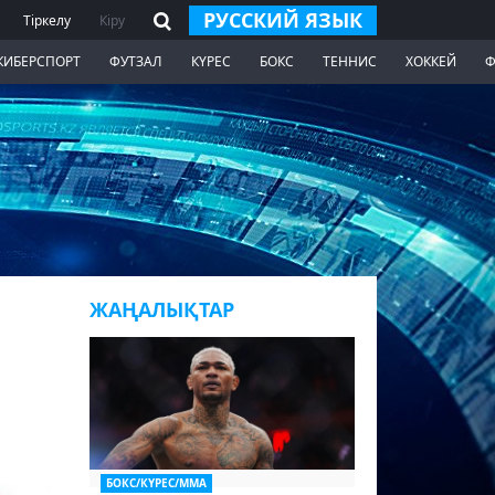
РУССКИЙ ЯЗЫК
Тіркелу
Кіру
КИБЕРСПОРТ
ФУТЗАЛ
КҮРЕС
БОКС
ТЕННИС
ХОККЕЙ
Ф
ЖАҢАЛЫҚТАР
БОКС/КҮРЕС/ММА