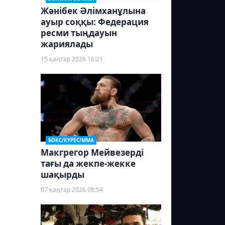
Жәнібек Әлімханұлына
ауыр соққы: Федерация
ресми тыңдауын
жариялады
15 қаңтар 2026 16:21
БОКС/КҮРЕС/ММА
Макгрегор Мейвезерді
тағы да жекпе-жекке
шақырды
07 қаңтар 2026 08:54