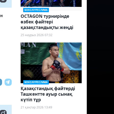
БОКС/КҮРЕС/ММА
OCTAGON турнирінде
ен
өзбек файтері
қазақстандықты жеңді
25 наурыз 2026 07:32
БОКС/КҮРЕС/ММА
Қазақстандық файтерді
Ташкентте ауыр сынақ
күтіп тұр
21 қаңтар 2026 13:49