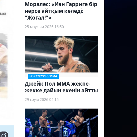
Моралес: «Иэн Гарриге бір
нәрсе айтқым келеді:
“Жоғал!”»
25 маусым 2026 16:50
БОКС/КҮРЕС/ММА
Джейк Пол ММА жекпе-
жекке дайын екенін айтты
29 сәуір 2026 04:15