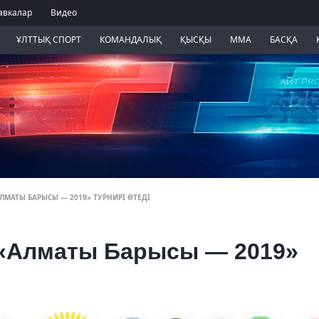
авкалар
Видео
ҰЛТТЫҚ СПОРТ
КОМАНДАЛЫҚ
ҚЫСҚЫ
ММА
БАСҚА
АЛМАТЫ БАРЫСЫ — 2019» ТУРНИРІ ӨТЕДІ
й «Алматы Барысы — 2019»