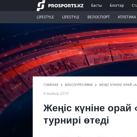
Басты
Блогтар
Ст
LIFESTYLE
LIFESTYLE
ВЕЛОСПОРТ
АТЛЕТИКА
ГЛАВНАЯ
БОКС/КҮРЕС/ММА
ЖЕҢІС КҮНІНЕ ОРАЙ «
6 мамыр 2019
Жеңіс күніне ора
турнирі өтеді