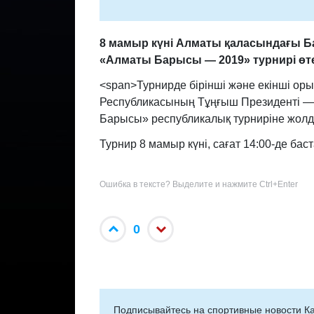
8 мамыр күні Алматы қаласындағы Ба
«Алматы Барысы — 2019» турнирі өте
<span>Турнирде бірінші және екінші оры
Республикасының Тұңғыш Президенті — 
Барысы» республикалық турниріне жолд
Турнир 8 мамыр күні, сағат 14:00-де баст
Ошибка в тексте? Выделите и нажмите Ctrl+Enter
0
Подписывайтесь на cпортивные новости Ка