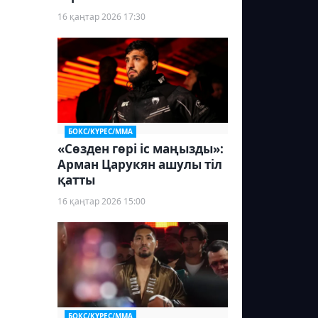
16 қаңтар 2026 17:30
БОКС/КҮРЕС/ММА
«Сөзден гөрі іс маңызды»:
Арман Царукян ашулы тіл
қатты
16 қаңтар 2026 15:00
БОКС/КҮРЕС/ММА